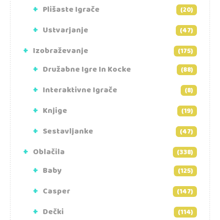
Plišaste Igrače
(20)
Ustvarjanje
(47)
Izobraževanje
(175)
Družabne Igre In Kocke
(88)
Interaktivne Igrače
(8)
Knjige
(19)
Sestavljanke
(47)
Oblačila
(338)
Baby
(125)
Casper
(147)
Dečki
(114)