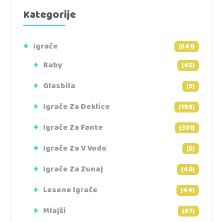
Kategorije
Igrače
(541)
Baby
(45)
Glasbila
(5)
Igrače Za Deklice
(199)
Igrače Za Fante
(301)
Igrače Za V Vodo
(5)
Igrače Za Zunaj
(40)
Lesene Igrače
(44)
Mlajši
(67)