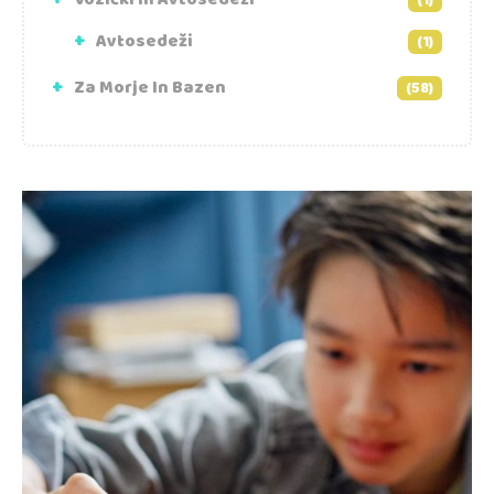
(1)
Avtosedeži
(1)
Za Morje In Bazen
(58)