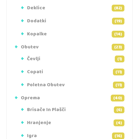
Deklice
(82)
Dodatki
(19)
Kopalke
(14)
Obutev
(23)
Čevlji
(1)
Copati
(11)
Poletna Obutev
(11)
Oprema
(40)
Brisače In Plašči
(6)
Hranjenje
(4)
Igra
(16)