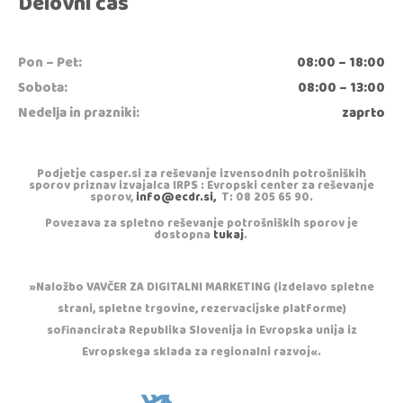
Delovni čas
Pon – Pet:
08:00 – 18:00
Sobota:
08:00 – 13:00
Nedelja in prazniki:
zaprto
Podjetje casper.si za reševanje izvensodnih potrošniških
sporov priznav izvajalca IRPS : Evropski center za reševanje
sporov,
info@ecdr.si,
T: 08 205 65 90.
Povezava za spletno reševanje potrošniških sporov je
dostopna
tukaj
.
»Naložbo VAVČER ZA DIGITALNI MARKETING (izdelavo spletne
strani, spletne trgovine, rezervacijske platforme)
sofinancirata Republika Slovenija in Evropska unija iz
Evropskega sklada za regionalni razvoj«.