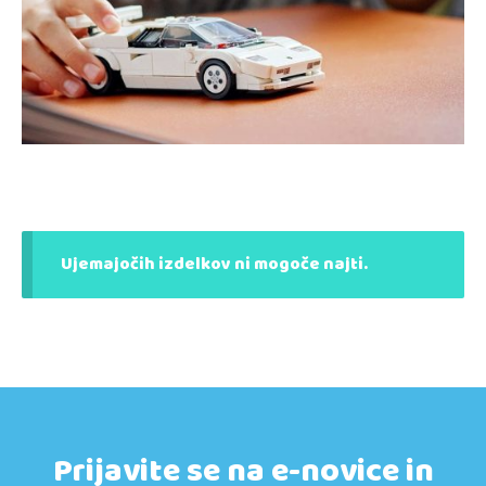
Ujemajočih izdelkov ni mogoče najti.
Prijavite se na e-novice in