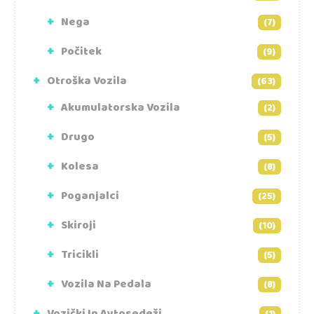
Nega
(7)
Počitek
(9)
Otroška Vozila
(63)
Akumulatorska Vozila
(2)
Drugo
(5)
Kolesa
(8)
Poganjalci
(25)
Skiroji
(10)
Tricikli
(5)
Vozila Na Pedala
(8)
Vozički In Avtosedeži