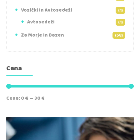
Vozički In Avtosedeži
(1)
Avtosedeži
(1)
Za Morje In Bazen
(58)
Cena
Cena:
0 €
—
30 €