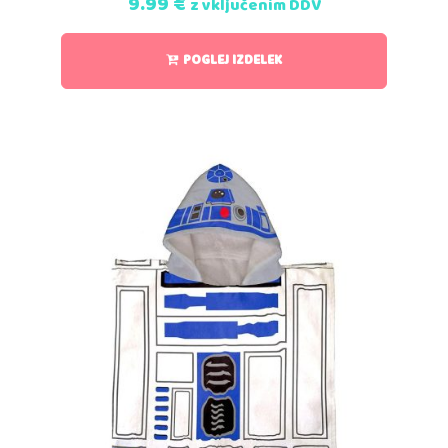
9.99
€
z vključenim DDV
POGLEJ IZDELEK