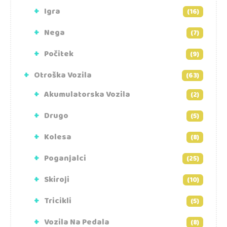
Igra
(16)
Nega
(7)
Počitek
(9)
Otroška Vozila
(63)
Akumulatorska Vozila
(2)
Drugo
(5)
Kolesa
(8)
Poganjalci
(25)
Skiroji
(10)
Tricikli
(5)
Vozila Na Pedala
(8)