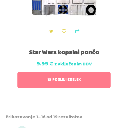
Star Wars kopalni pončo
9.99
€
z vključenim DDV
POGLEJ IZDELEK
Prikazovanje 1–16 od 19 rezultatov