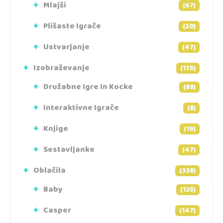
Mlajši
(67)
Plišaste Igrače
(20)
Ustvarjanje
(47)
Izobraževanje
(175)
Družabne Igre In Kocke
(88)
Interaktivne Igrače
(8)
Knjige
(19)
Sestavljanke
(47)
Oblačila
(338)
Baby
(125)
Casper
(147)