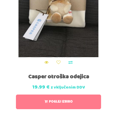
Casper otroška odejica
19.99
€
z vključenim DDV
POGLEJ IZBIRO