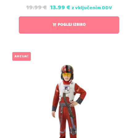
19.99
€
13.99
€
z vključenim DDV
POGLEJ IZBIRO
AKCIJA!