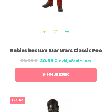
Rubies kostum Star Wars Classic Poe
29.99
€
20.99
€
z vključenim DDV
POGLEJ IZBIRO
AKCIJA!