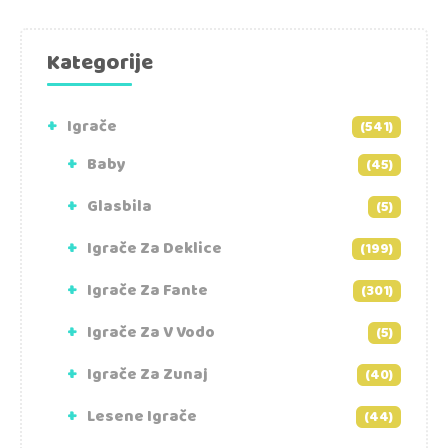
Kategorije
Igrače
(541)
Baby
(45)
Glasbila
(5)
Igrače Za Deklice
(199)
Igrače Za Fante
(301)
Igrače Za V Vodo
(5)
Igrače Za Zunaj
(40)
Lesene Igrače
(44)