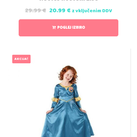
29.99
€
20.99
€
z vključenim DDV
POGLEJ IZBIRO
AKCIJA!