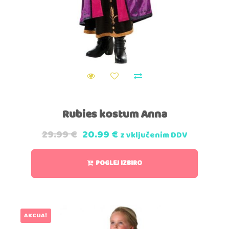
Rubies kostum Anna
29.99
€
20.99
€
z vključenim DDV
POGLEJ IZBIRO
AKCIJA!