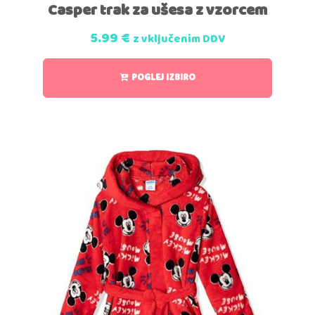
Casper trak za ušesa z vzorcem
5.99
€
z vključenim DDV
POGLEJ IZBIRO