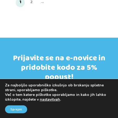
1
2
→
Prijavite se na e-novice in
pridobite kodo za 5%
popust!
Za najboljšo uporabniško izkušnjo ob brskanju spletne
Obveščali vas bomo o novostih in ekskluzivnih
strani, uporabljamo piškotke.
ponudbah samo za vas.
Več o tem katere piškotke uporabljamo in kako jih lahko
izklopite, najdete v
nastavitvah
.
Koda lahko uporabite že pri prvem nakupu.
Velja tudi za artikle v akciji.
Sprejmi