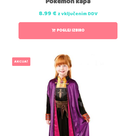
Pokemon kapa
8.99
€
z vključenim DDV
POGLEJ IZBIRO
AKCIJA!