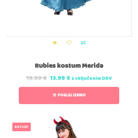
Rubies kostum Merida
19.99
€
13.99
€
z vključenim DDV
POGLEJ IZBIRO
AKCIJA!