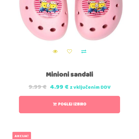
Minioni sandali
9.99
€
4.99
€
z vključenim DDV
POGLEJ IZBIRO
AKCIJA!