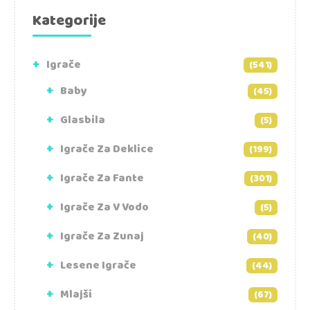
Kategorije
Igrače
(541)
Baby
(45)
Glasbila
(5)
Igrače Za Deklice
(199)
Igrače Za Fante
(301)
Igrače Za V Vodo
(5)
Igrače Za Zunaj
(40)
Lesene Igrače
(44)
Mlajši
(67)