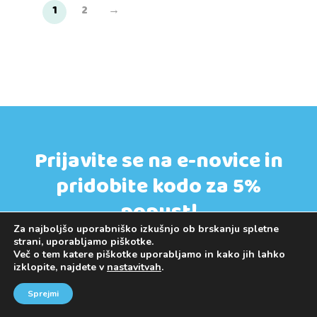
1
2
→
Prijavite se na e-novice in
pridobite kodo za 5%
popust!
Za najboljšo uporabniško izkušnjo ob brskanju spletne
Obveščali vas bomo o novostih in ekskluzivnih
strani, uporabljamo piškotke.
ponudbah samo za vas.
Več o tem katere piškotke uporabljamo in kako jih lahko
izklopite, najdete v
nastavitvah
.
Koda lahko uporabite že pri prvem nakupu.
Velja tudi za artikle v akciji.
Sprejmi