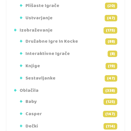
Plišaste Igrače
(20)
Ustvarjanje
(47)
Izobraževanje
(175)
Družabne Igre In Kocke
(88)
Interaktivne Igrače
(8)
Knjige
(19)
Sestavljanke
(47)
Oblačila
(338)
Baby
(125)
Casper
(147)
Dečki
(114)