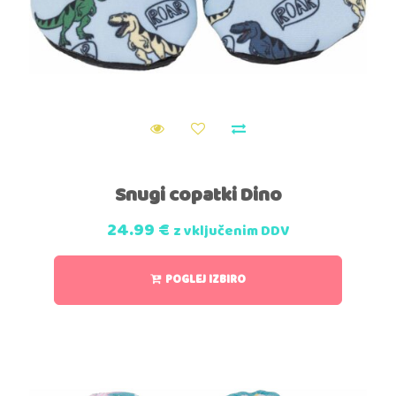
Snugi copatki Dino
24.99
€
z vključenim DDV
POGLEJ IZBIRO