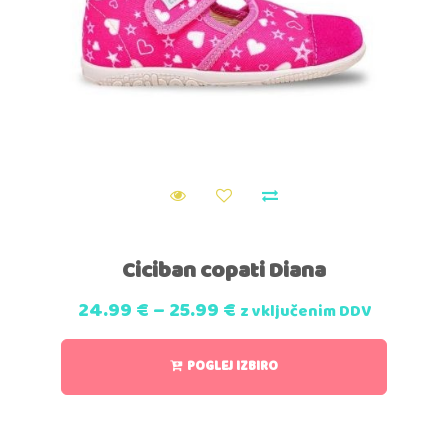
Ciciban copati Diana
24.99
€
–
25.99
€
z vključenim DDV
POGLEJ IZBIRO