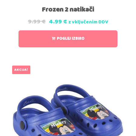
Frozen 2 natikači
9.99
€
4.99
€
z vključenim DDV
POGLEJ IZBIRO
AKCIJA!