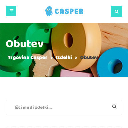
Obutev
Trgovina Casper
>
Izdelki
>
Obutev