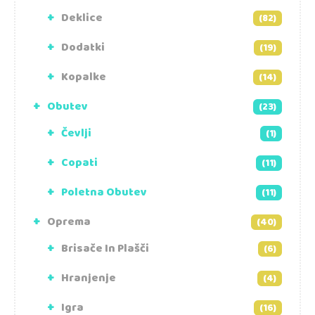
Deklice
(82)
Dodatki
(19)
Kopalke
(14)
Obutev
(23)
Čevlji
(1)
Copati
(11)
Poletna Obutev
(11)
Oprema
(40)
Brisače In Plašči
(6)
Hranjenje
(4)
Igra
(16)