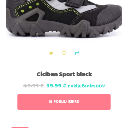
Ciciban Sport black
49.99
€
39.99
€
z vključenim DDV
POGLEJ IZBIRO