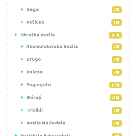
Nega
(7)
Počitek
(9)
Otroška Vozila
(63)
Akumulatorska Vozila
(2)
Drugo
(5)
Kolesa
(8)
Poganjalci
(25)
Skiroji
(10)
Tricikli
(5)
Vozila Na Pedala
(8)
Vozički In Avtosedeži