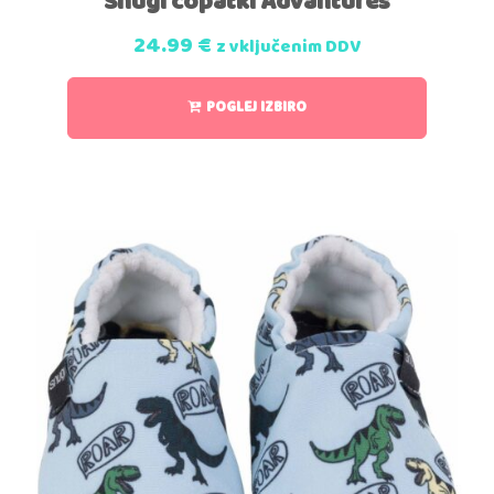
Snugi copatki Advantures
24.99
€
z vključenim DDV
POGLEJ IZBIRO