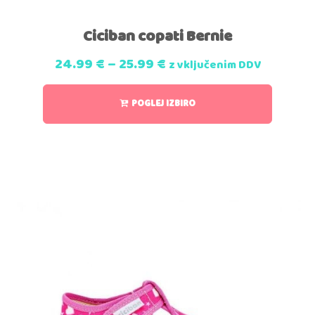
Ciciban copati Bernie
24.99
€
–
25.99
€
z vključenim DDV
POGLEJ IZBIRO