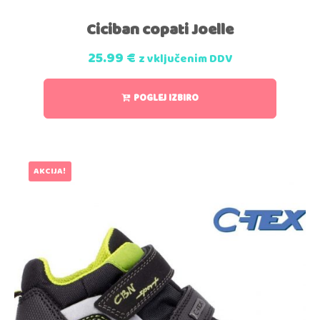
Ciciban copati Joelle
25.99
€
z vključenim DDV
POGLEJ IZBIRO
AKCIJA!