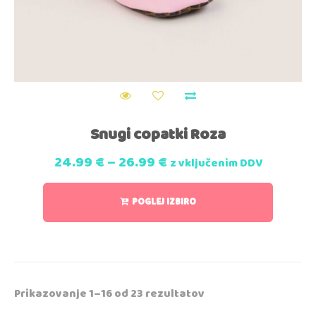
Snugi copatki Roza
24.99
€
–
26.99
€
z vključenim DDV
POGLEJ IZBIRO
Prikazovanje 1–16 od 23 rezultatov