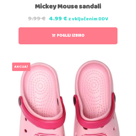
Mickey Mouse sandali
9.99
€
4.99
€
z vključenim DDV
POGLEJ IZBIRO
AKCIJA!