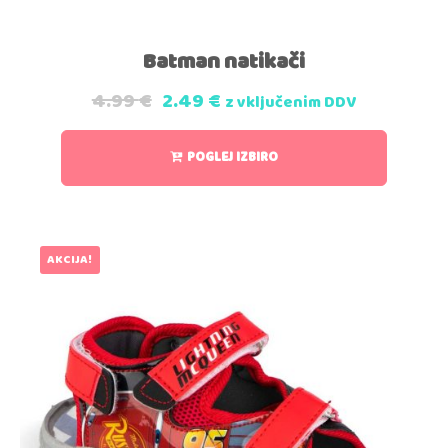
Batman natikači
4.99
€
2.49
€
z vključenim DDV
POGLEJ IZBIRO
AKCIJA!