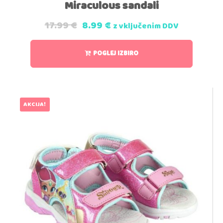
Miraculous sandali
17.99
€
8.99
€
z vključenim DDV
POGLEJ IZBIRO
AKCIJA!