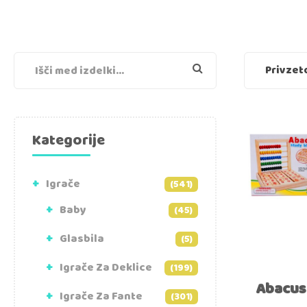
Kategorije
Igrače
(541)
Baby
(45)
Glasbila
(5)
Igrače Za Deklice
(199)
Abacus
Igrače Za Fante
(301)