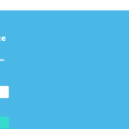
te
as.