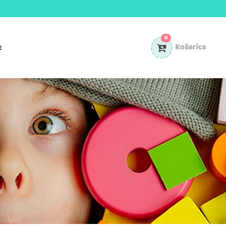
0
t
Košarica