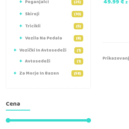
49.99
€
Poganjalci
z
(25)
Skiroji
(10)
Tricikli
(5)
Vozila Na Pedala
(8)
Vozički In Avtosedeži
(1)
Prikazovanj
Avtosedeži
(1)
Za Morje In Bazen
(58)
Cena