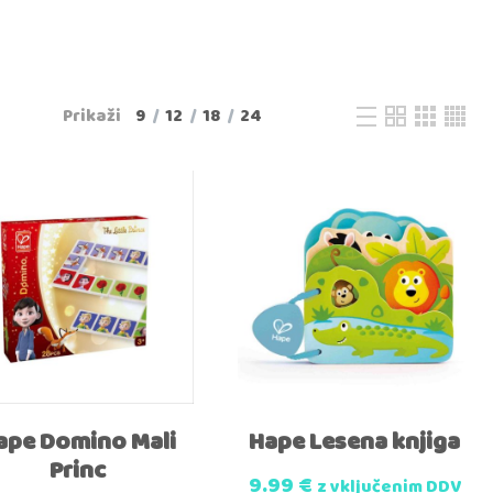
Prikaži
9
12
18
24
ape Domino Mali
Hape Lesena knjiga
Princ
9.99
€
z vključenim DDV