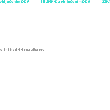
18.99
€
29
 vključenim DDV
z vključenim DDV
e 1–16 od 44 rezultatov