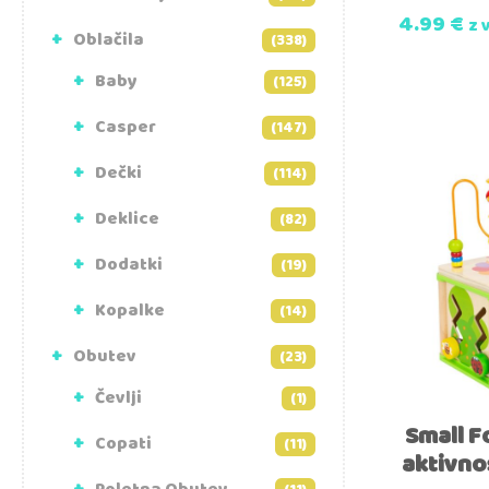
4.99
€
z 
Oblačila
(338)
Baby
(125)
Casper
(147)
Dečki
(114)
Deklice
(82)
Dodatki
(19)
Kopalke
(14)
Obutev
(23)
Čevlji
(1)
Small F
Copati
(11)
aktivno