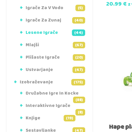
20.99
€
z
Igrače Za V Vodo
(5)
Igrače Za Zunaj
(40)
Lesene Igrače
(44)
Mlajši
(67)
Plišaste Igrače
(20)
Ustvarjanje
(47)
Izobraževanje
(175)
Družabne Igre In Kocke
(88)
Interaktivne Igrače
(8)
Knjige
(19)
Hape pl
Sestavljanke
(47)