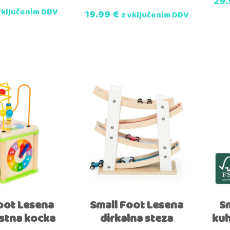
29
vključenim DDV
19.99
€
z vključenim DDV
oot Lesena
Small Foot Lesena
S
stna kocka
dirkalna steza
kuh