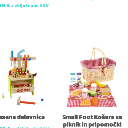
.99
€
z vključenim DDV
esena delavnica
Small Foot Košara za
piknik in pripomočki