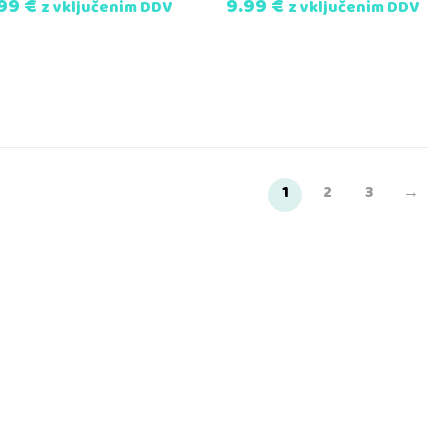
.99
€
9.99
€
z vključenim DDV
z vključenim DDV
1
2
3
→