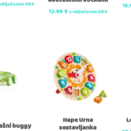
abecednimi kockami
 vključenim DDV
15
12.99
€
z vključenim DDV
Hape Urna
L
ažni buggy
sestavljanka