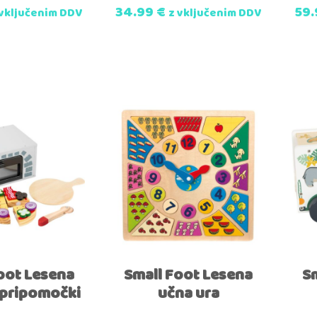
34.99
€
59
 vključenim DDV
z vključenim DDV
oot Lesena
Small Foot Lesena
S
 pripomočki
učna ura