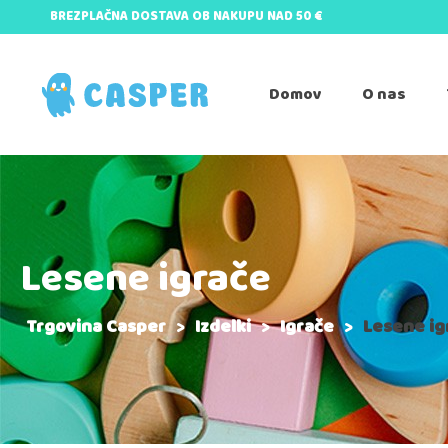
BREZPLAČNA DOSTAVA OB NAKUPU NAD 50 €
Domov
O nas
Lesene igrače
Trgovina Casper
>
Izdelki
>
Igrače
>
Lesene ig