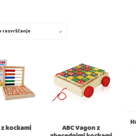
H
 z kockami
ABC Vagon z