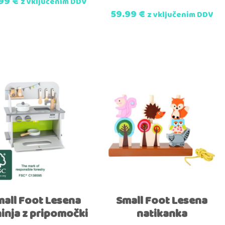
.99
€
z vključenim DDV
59.99
€
z vključenim DDV
mall Foot Lesena
Small Foot Lesena
inja z pripomočki
natikanka