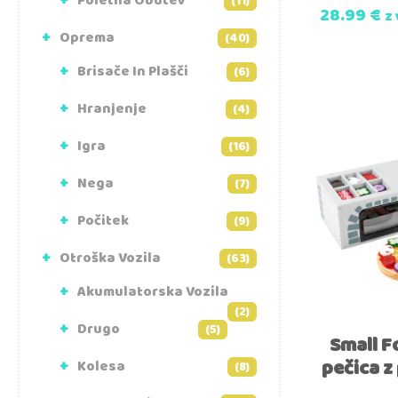
Poletna Obutev
(11)
28.99
€
z
Oprema
(40)
Brisače In Plašči
(6)
Hranjenje
(4)
Igra
(16)
Nega
(7)
Počitek
(9)
Otroška Vozila
(63)
Akumulatorska Vozila
(2)
Drugo
(5)
Small F
pečica z
Kolesa
(8)