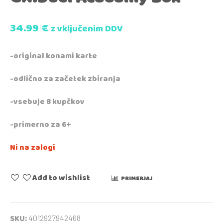
34.99
€
z vključenim DDV
-original konami karte
-odlično za začetek zbiranja
-vsebuje 8 kupčkov
-primerno za 6+
Ni na zalogi
Add to wishlist
PRIMERJAJ
SKU:
4012927942468