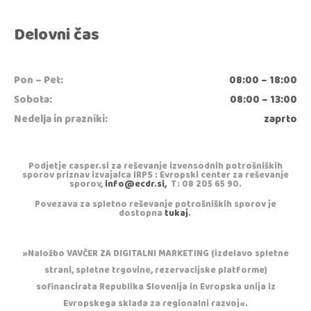
Delovni čas
Pon – Pet:
08:00 – 18:00
Sobota:
08:00 – 13:00
Nedelja in prazniki:
zaprto
Podjetje casper.si za reševanje izvensodnih potrošniških
sporov priznav izvajalca IRPS : Evropski center za reševanje
sporov,
info@ecdr.si,
T: 08 205 65 90.
Povezava za spletno reševanje potrošniških sporov je
dostopna
tukaj
.
»Naložbo VAVČER ZA DIGITALNI MARKETING (izdelavo spletne
strani, spletne trgovine, rezervacijske platforme)
sofinancirata Republika Slovenija in Evropska unija iz
Evropskega sklada za regionalni razvoj«.