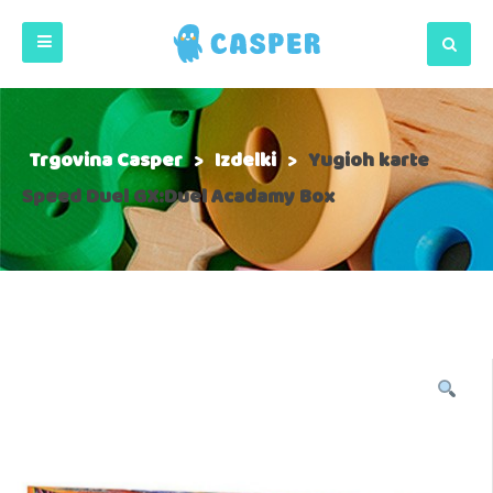
Trgovina Casper
>
Izdelki
>
Yugioh karte
Speed Duel GX:Duel Acadamy Box