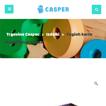
Trgovina Casper
>
Izdelki
>
Yugioh karte
Magnificnet Maves