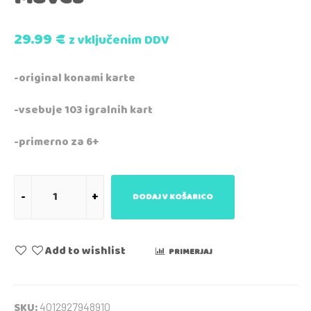
29.99
€
z vključenim DDV
-original konami karte
-vsebuje 103 igralnih kart
-primerno za 6+
DODAJ V KOŠARICO
Add to wishlist
PRIMERJAJ
SKU:
4012927948910