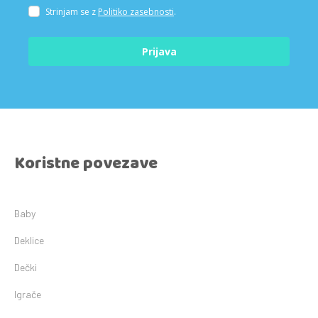
Strinjam se z
Politiko zasebnosti
.
Prijava
Koristne povezave
Baby
Deklice
Dečki
Igrače