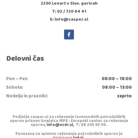
2230 Lenart v Slov. goricah
T: 02 / 720 64 41
E: info@casper.si
Delovni čas
Pon – Pet:
08:00 – 18:00
Sobota:
08:00 – 13:00
Nedelja in prazniki:
zaprto
Podjetje casper.si za reševanje izvensodnih potrošniških
sporov priznav izvajalca IRPS : Evropski center za reševanje
sporov,
info@ecdr.si,
T: 08 205 65 90.
Povezava za spletno reševanje potrošniških sporov je
dostopna
tukaj
.