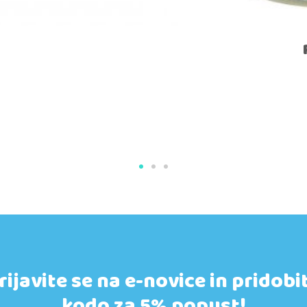
rijavite se na e-novice in pridobi
kodo za 5% popust!