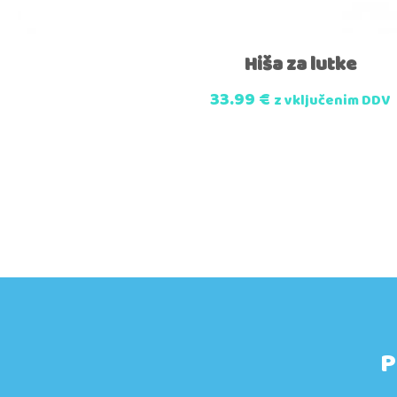
Hiša za lutke
33.99
€
z vključenim DDV
P