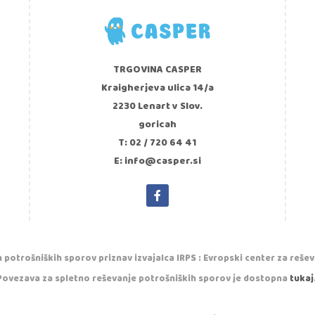
TRGOVINA CASPER
Kraigherjeva ulica 14/a
2230 Lenart v Slov.
goricah
T: 02 / 720 64 41
E: info@casper.si
 potrošniških sporov priznav izvajalca IRPS : Evropski center za reše
Povezava za spletno reševanje potrošniških sporov je dostopna
tukaj