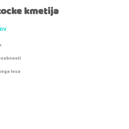
kocke kmetija
DDV
k
osobnosti
škega lesa