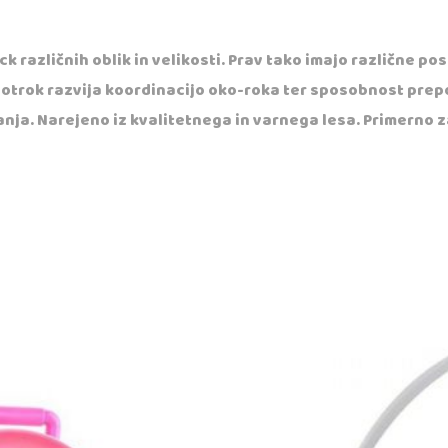
k različnih oblik in velikosti. Prav tako imajo različne po
o otrok razvija koordinacijo oko-roka ter sposobnost prepo
anja. Narejeno iz kvalitetnega in varnega lesa. Primerno z