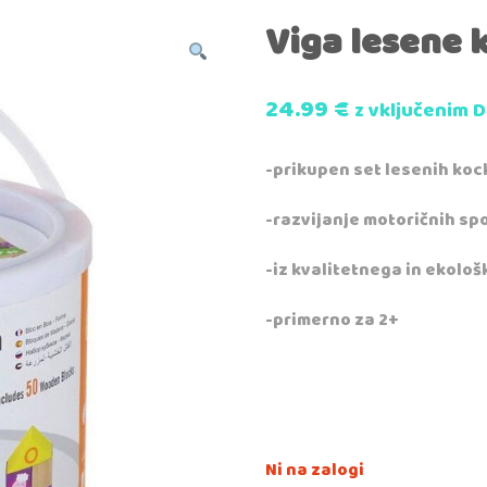
Viga lesene 
24.99
€
z vključenim 
-prikupen set lesenih koc
-razvijanje motoričnih sp
-iz kvalitetnega in ekolo
-primerno za 2+
Ni na zalogi