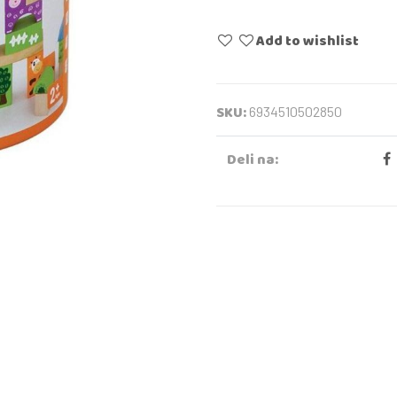
Add to wishlist
SKU:
6934510502850
Deli na: