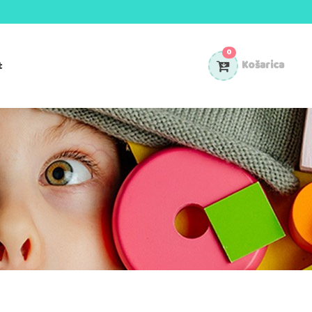
0
t
Košarica