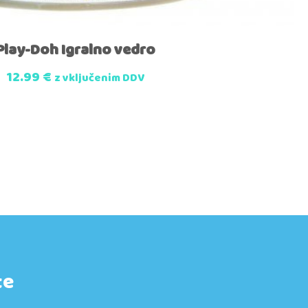
Play-Doh Igralno vedro
12.99
€
z vključenim DDV
te