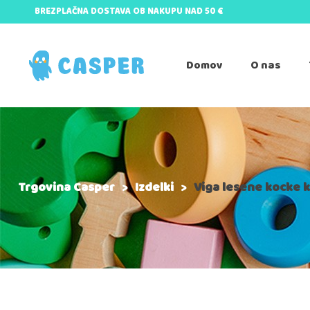
BREZPLAČNA DOSTAVA OB NAKUPU NAD 50 €
Domov
O nas
Trgovina Casper
>
Izdelki
>
Viga lesene kocke k