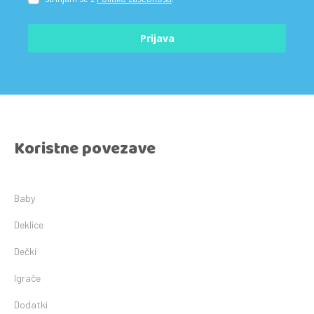
Prijava
Koristne povezave
Baby
Deklice
Dečki
Igrače
Dodatki