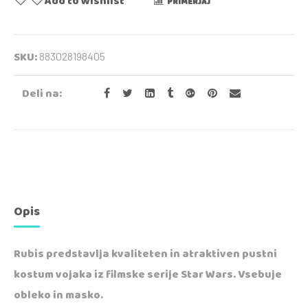
Add to wishlist
PRIMERJAJ
SKU:
883028198405
Deli na:
Opis
Rubis predstavlja kvaliteten in atraktiven pustni
kostum vojaka iz filmske serije Star Wars. Vsebuje
obleko in masko.