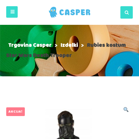
Trgovina Casper
>
Izdelki
>
Rubies kostum
Star Wars Death Trooper
AKCIJA!