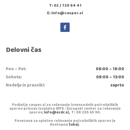
T: 02 / 720 64 41
E: info@casper.si
Delovni čas
Pon – Pet:
08:00 – 18:00
Sobota:
08:00 – 13:00
Nedelja in prazniki:
zaprto
Podjetje casper.si za reševanje izvensodnih potrošniških
sporov priznav izvajalca IRPS : Evropski center za reševanje
sporov,
info@ecdr.si,
T: 08 205 65 90.
Povezava za spletno reševanje potrošniških sporov je
dostopna
tukaj
.