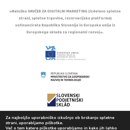
»Naložbo VAVČER ZA DIGITALNI MARKETING (izdelavo spletne
strani, spletne trgovine, rezervacijske platforme)
sofinancirata Republika Slovenija in Evropska unija iz
Evropskega sklada za regionalni razvoj«.
Za najboljšo uporabniško izkušnjo ob brskanju spletne
Copyright © 2020 Otroška trgovina Casper. Vse
strani, uporabljamo piškotke.
pravice pridržane.
Več o tem katere piškotke uporabljamo in kako jih lahko