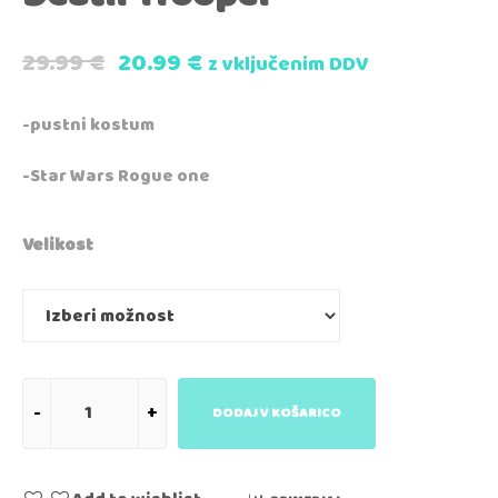
29.99
€
20.99
€
z vključenim DDV
-pustni kostum
-Star Wars Rogue one
Velikost
DODAJ V KOŠARICO