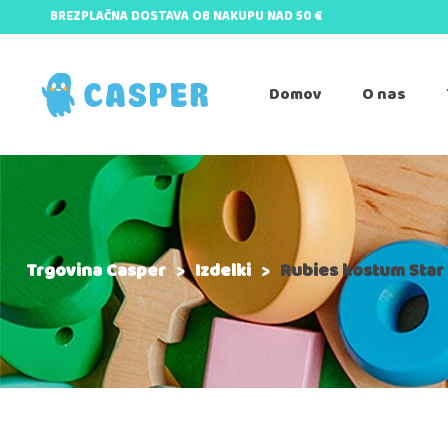
BREZPLAČNA DOSTAVA OB NAKUPU NAD 50 €
Domov
O nas
Trgovina Casper
>
Izdelki
>
Rubies kostum Star