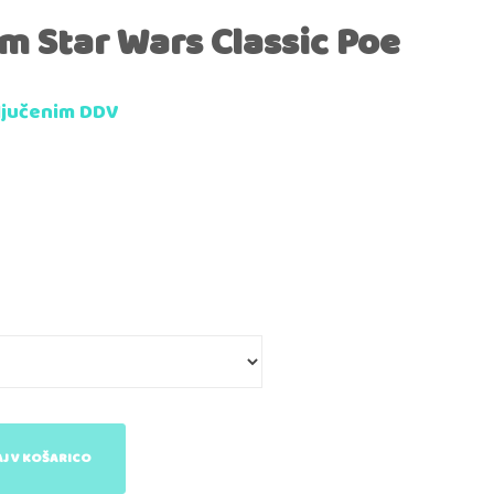
m Star Wars Classic Poe
ljučenim DDV
J V KOŠARICO