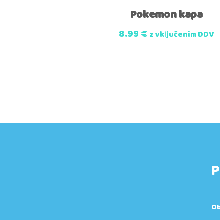
Pokemon kapa
8.99
€
z vključenim DDV
P
Ob