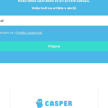
Koda lahko uporabite že pri prvem nakupu.
Velja tudi za artikle v akciji.
trinjam se z
Politiko zasebnosti
.
Prijava