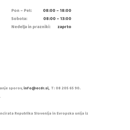
Pon – Pet:
08:00 – 18:00
Sobota:
08:00 – 13:00
Nedelja in prazniki:
zaprto
vanje sporov,
info@ecdr.si,
T: 08 205 65 90.
.
cirata Republika Slovenija in Evropska unija iz