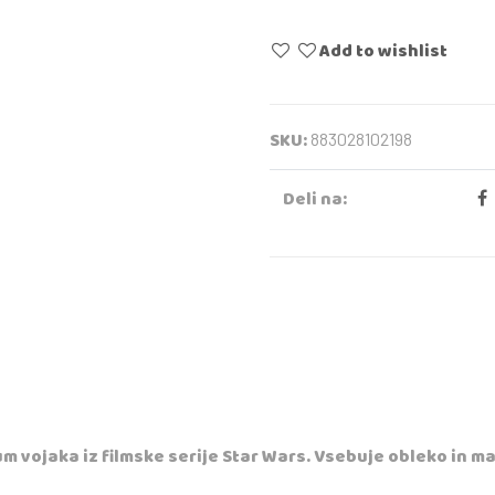
Add to wishlist
SKU:
883028102198
Deli na:
m vojaka iz filmske serije Star Wars. Vsebuje obleko in m