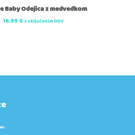
e Baby Odejica z medvedkom
18.99
€
z vključenim DDV
te
as.