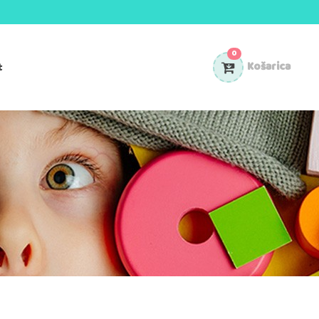
0
t
Košarica