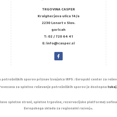
TRGOVINA CASPER
Kraigherjeva ulica 14/a
2230 Lenart v Slov.
goricah
T: 02 / 720 64 41
E: info@casper.si
 potrošniških sporov priznav izvajalca IRPS : Evropski center za reše
Povezava za spletno reševanje potrošniških sporov je dostopna
tukaj
vo spletne strani, spletne trgovine, rezervacijske platforme) sofinan
Evropskega sklada za regionalni razvoj«.