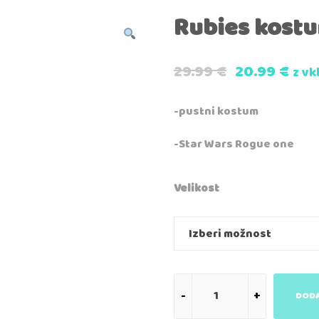
Rubies kostu
29.99
€
20.99
€
z vk
-pustni kostum
-Star Wars Rogue one
Velikost
DODA