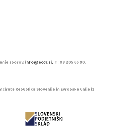
vanje sporov,
info@ecdr.si,
T: 08 205 65 90.
.
cirata Republika Slovenija in Evropska unija iz