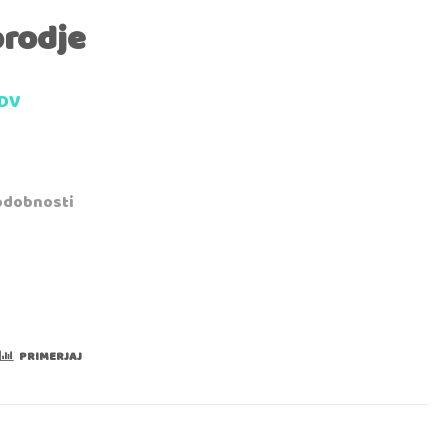
orodje
DDV
a
podobnosti
PRIMERJAJ