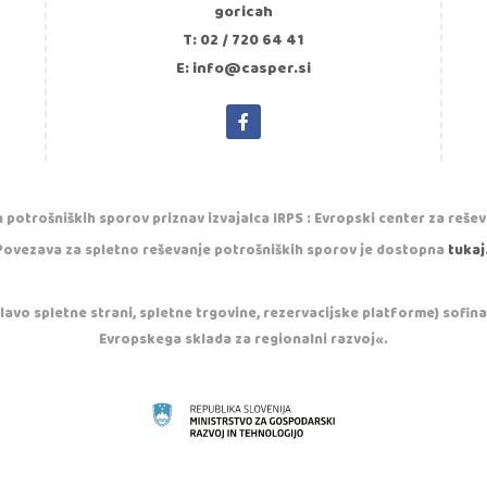
goricah
T: 02 / 720 64 41
E: info@casper.si
 potrošniških sporov priznav izvajalca IRPS : Evropski center za reše
Povezava za spletno reševanje potrošniških sporov je dostopna
tukaj
vo spletne strani, spletne trgovine, rezervacijske platforme) sofinan
Evropskega sklada za regionalni razvoj«.