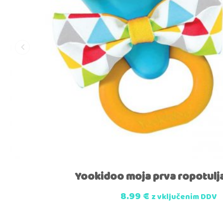
Yookidoo moja prva ropotul
8.99
€
z vključenim DDV