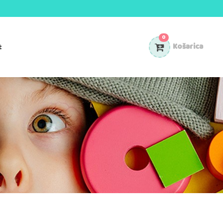
0
t
Košarica