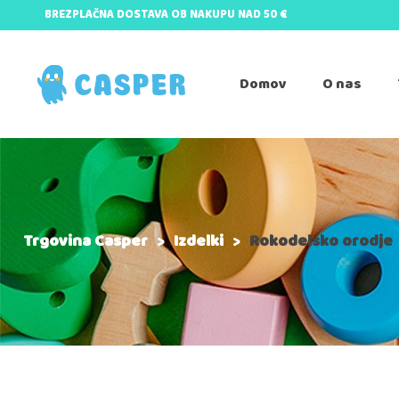
BREZPLAČNA DOSTAVA OB NAKUPU NAD 50 €
Domov
O nas
Trgovina Casper
>
Izdelki
>
Rokodelsko orodje