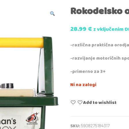
Rokodelsko 
28.99
€
z vključenim 
-različna praktična orodj
-razvijanje motoričnih s
-primerno za 3+
Ni na zalogi
Add to wishlist
SKU:
5908275184317