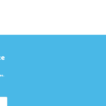
te
as.