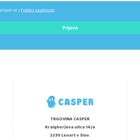
trinjam se z
Politiko zasebnosti
.
Prijava
TRGOVINA CASPER
Kraigherjeva ulica 14/a
2230 Lenart v Slov.