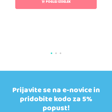
POGLEJ IZDELEK
Prijavite se na e-novice in
pridobite kodo za 5%
popust!