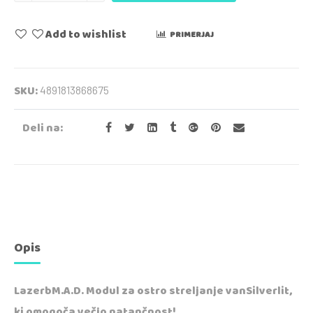
Add to wishlist
PRIMERJAJ
SKU:
4891813868675
Deli na:
Opis
LazerbM.A.D. Modul za ostro streljanje vanSilverlit,
ki omogoča večjo natančnost!