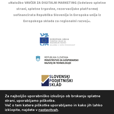
»Naložbo VAVČER ZA DIGITALNI MARKETING (izdelavo spletne
strani, spletne trgovine, rezervacijske platforme)
sofinancirata Republika Slovenija in Evropska unija iz
Evropskega sklada za regionalni razvoj«.
Za najboljšo uporabniško izkušnjo ob brskanju spletne
Copyright © 2020 Otroška trgovina Casper. Vse
strani, uporabljamo piškotke.
pravice pridržane.
Več o tem katere piškotke uporabljamo in kako jih lahko
izklopite, najdete v
nastavitvah
.