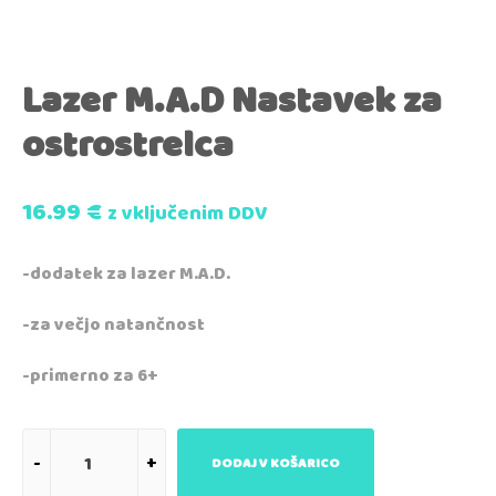
Lazer M.A.D Nastavek za
ostrostrelca
16.99
€
z vključenim DDV
-dodatek za lazer M.A.D.
-za večjo natančnost
-primerno za 6+
DODAJ V KOŠARICO