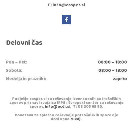
E: info@casper.si
Delovni čas
Pon – Pet:
08:00 – 18:00
Sobota:
08:00 – 13:00
Nedelja in prazniki:
zaprto
Podjetje casper.si za reševanje izvensodnih potrošniških
sporov priznav izvajalca IRPS : Evropski center za reševanje
sporov,
info@ecdr.si,
T: 08 205 65 90.
Povezava za spletno reševanje potrošniških sporov je
dostopna
tukaj
.