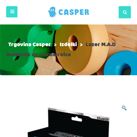
Trgovina Casper
>
Izdelki
>
Lazer M.A.D
Nastavek za ostrostrelca