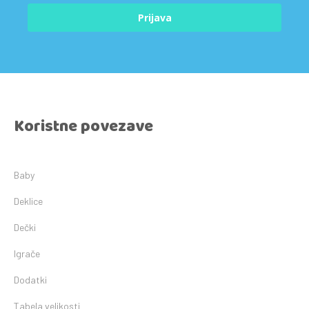
Prijava
Koristne povezave
Baby
Deklice
Dečki
Igrače
Dodatki
Tabela velikosti