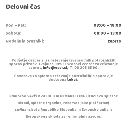
Delovni čas
Pon – Pet:
08:00 – 18:00
Sobota:
08:00 – 13:00
Nedelja in prazniki:
zaprto
Podjetje casper.si za reševanje izvensodnih potrošniških
sporov priznav izvajalca IRPS : Evropski center za reševanje
sporov,
info@ecdr.si,
T: 08 205 65 90.
Povezava za spletno reševanje potrošniških sporov je
dostopna
tukaj
.
»Naložbo VAVČER ZA DIGITALNI MARKETING (izdelavo spletne
strani, spletne trgovine, rezervacijske platforme)
sofinancirata Republika Slovenija in Evropska unija iz
Evropskega sklada za regionalni razvoj«.