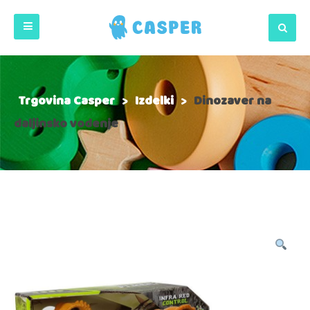
Trgovina Casper
>
Izdelki
>
Dinozaver na
daljinsko vodenje