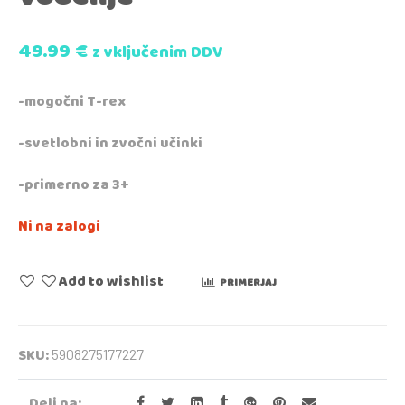
49.99
€
z vključenim DDV
-mogočni T-rex
-svetlobni in zvočni učinki
-primerno za 3+
Ni na zalogi
Add to wishlist
PRIMERJAJ
SKU:
5908275177227
Deli na: