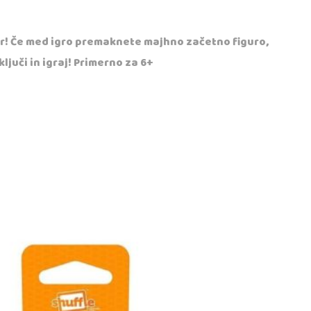
zor! Če med igro premaknete majhno začetno figuro,
ljuči in igraj! Primerno za 6+