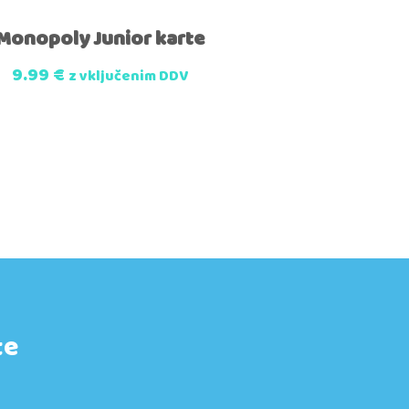
Monopoly Junior karte
9.99
€
z vključenim DDV
te