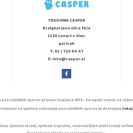
TRGOVINA CASPER
Kraigherjeva ulica 14/a
2230 Lenart v Slov.
goricah
T: 02 / 720 64 41
E: info@casper.si
 potrošniških sporov priznav izvajalca IRPS : Evropski center za reše
Povezava za spletno reševanje potrošniških sporov je dostopna
tukaj
vo spletne strani, spletne trgovine, rezervacijske platforme) sofinan