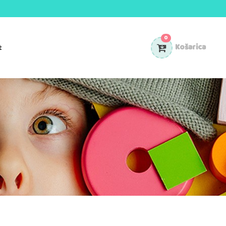
0
t
Košarica