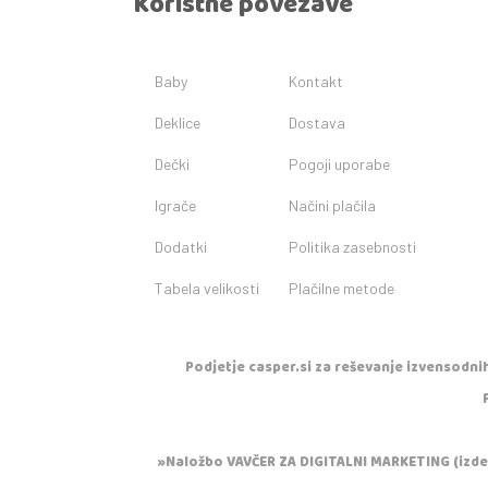
Koristne povezave
Baby
Kontakt
Deklice
Dostava
Dečki
Pogoji uporabe
Igrače
Načini plačila
Dodatki
Politika zasebnosti
Tabela velikosti
Plačilne metode
Podjetje casper.si za reševanje izvensodnih
»Naložbo VAVČER ZA DIGITALNI MARKETING (izdela