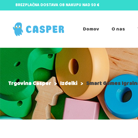
BREZPLAČNA DOSTAVA OB NAKUPU NAD 50 €
Domov
O nas
Trgovina Casper
>
Izdelki
>
Smart Games Igraln