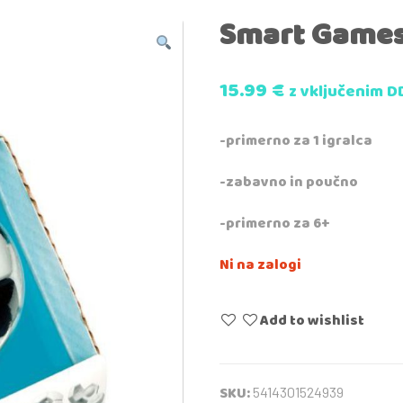
Smart Games
15.99
€
z vključenim D
-primerno za 1 igralca
-zabavno in poučno
-primerno za 6+
Ni na zalogi
Add to wishlist
SKU:
5414301524939