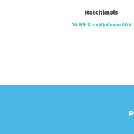
Hatchimals
15.99
€
z vključenim DDV
P