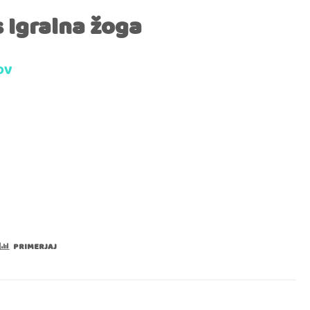
 Igralna žoga
DV
PRIMERJAJ