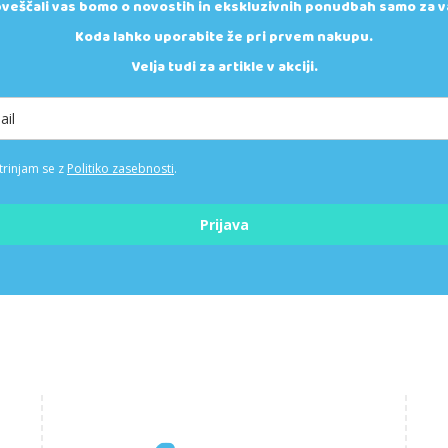
veščali vas bomo o novostih in ekskluzivnih ponudbah samo za v
Koda lahko uporabite že pri prvem nakupu.
Velja tudi za artikle v akciji.
trinjam se z
Politiko zasebnosti
.
Prijava