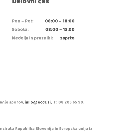
Delovni čas
Pon – Pet:
08:00 – 18:00
Sobota:
08:00 – 13:00
Nedelja in prazniki:
zaprto
vanje sporov,
info@ecdr.si,
T: 08 205 65 90.
.
cirata Republika Slovenija in Evropska unija iz