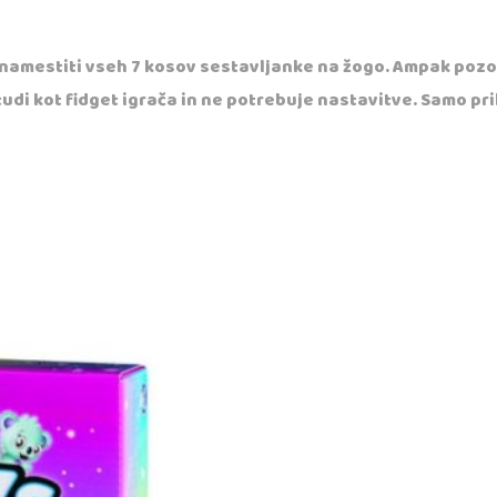
ite namestiti vseh 7 kosov sestavljanke na žogo. Ampak po
tudi kot fidget igrača in ne potrebuje nastavitve. Samo prik