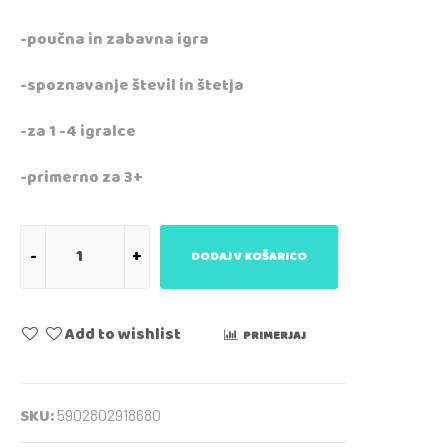
-poučna in zabavna igra
-spoznavanje števil in štetja
-za 1 -4 igralce
-primerno za 3+
DODAJ V KOŠARICO
Add to wishlist
PRIMERJAJ
SKU:
5902802918680