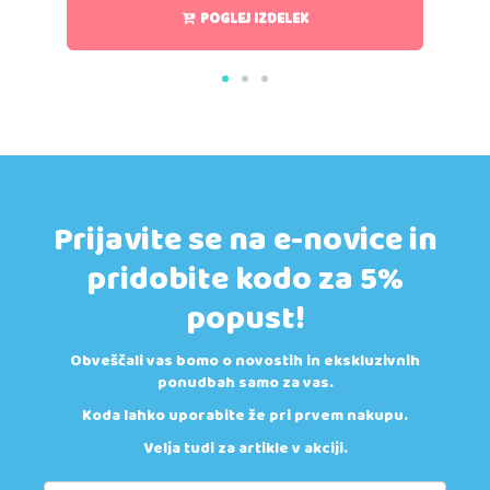
POGLEJ IZDELEK
Prijavite se na e-novice in
pridobite kodo za 5%
popust!
Obveščali vas bomo o novostih in ekskluzivnih
ponudbah samo za vas.
Koda lahko uporabite že pri prvem nakupu.
Velja tudi za artikle v akciji.