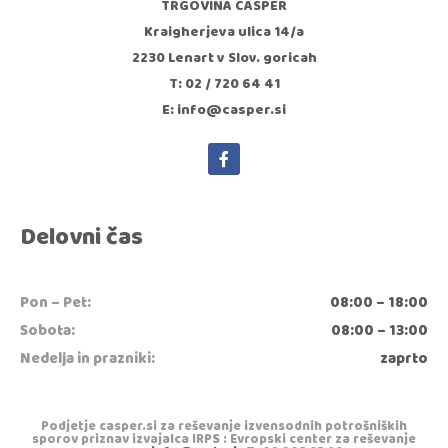
TRGOVINA CASPER
Kraigherjeva ulica 14/a
2230 Lenart v Slov. goricah
T: 02 / 720 64 41
E: info@casper.si
Delovni čas
Pon – Pet:
08:00 – 18:00
Sobota:
08:00 – 13:00
Nedelja in prazniki:
zaprto
Podjetje casper.si za reševanje izvensodnih potrošniških
sporov priznav izvajalca IRPS : Evropski center za reševanje