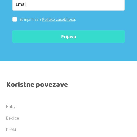
Strinjam se z
Politiko zasebnosti
.
Prijava
Koristne povezave
Baby
Deklice
Dečki