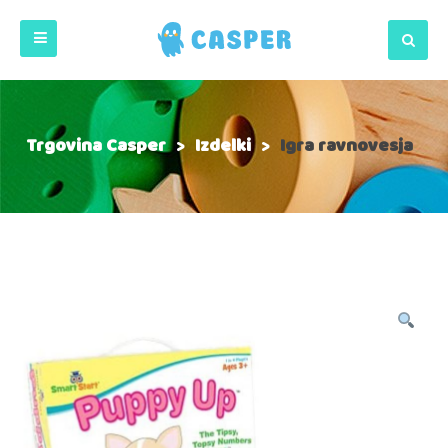
Trgovina Casper
>
Izdelki
>
Igra ravnovesja