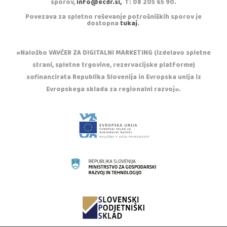
sporov,
info@ecdr.si,
T: 08 205 65 90.
Povezava za spletno reševanje potrošniških sporov je
dostopna
tukaj
.
»Naložbo VAVČER ZA DIGITALNI MARKETING (izdelavo spletne
strani, spletne trgovine, rezervacijske platforme)
sofinancirata Republika Slovenija in Evropska unija iz
Evropskega sklada za regionalni razvoj«.