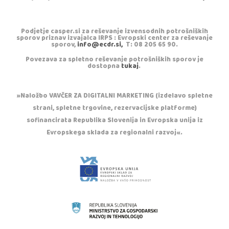
Podjetje casper.si za reševanje izvensodnih potrošniških
sporov priznav izvajalca IRPS : Evropski center za reševanje
sporov,
info@ecdr.si,
T: 08 205 65 90.
Povezava za spletno reševanje potrošniških sporov je
dostopna
tukaj
.
»Naložbo VAVČER ZA DIGITALNI MARKETING (izdelavo spletne
strani, spletne trgovine, rezervacijske platforme)
sofinancirata Republika Slovenija in Evropska unija iz
Evropskega sklada za regionalni razvoj«.