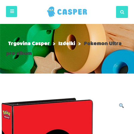
Trgovina Casper
>
Izdelki
>
Pokemon Ultra
pro album