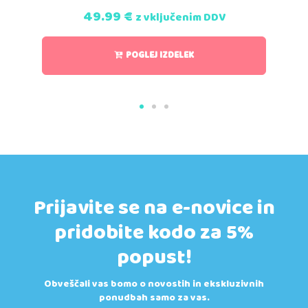
49.99
€
z vključenim DDV
POGLEJ IZDELEK
Prijavite se na e-novice in
pridobite kodo za 5%
popust!
Obveščali vas bomo o novostih in ekskluzivnih
ponudbah samo za vas.