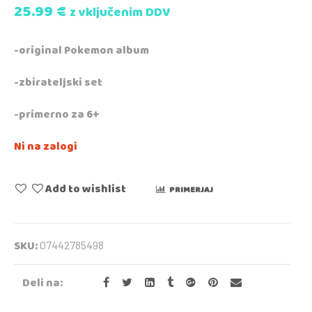
25.99
€
z vključenim DDV
-original Pokemon album
-zbirateljski set
-primerno za 6+
Ni na zalogi
Add to wishlist
PRIMERJAJ
SKU:
07442785498
Deli na: