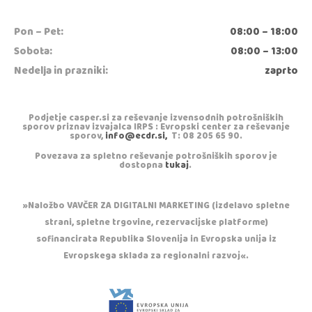
Pon – Pet:
08:00 – 18:00
Sobota:
08:00 – 13:00
Nedelja in prazniki:
zaprto
Podjetje casper.si za reševanje izvensodnih potrošniških
sporov priznav izvajalca IRPS : Evropski center za reševanje
sporov,
info@ecdr.si,
T: 08 205 65 90.
Povezava za spletno reševanje potrošniških sporov je
dostopna
tukaj
.
»Naložbo VAVČER ZA DIGITALNI MARKETING (izdelavo spletne
strani, spletne trgovine, rezervacijske platforme)
sofinancirata Republika Slovenija in Evropska unija iz
Evropskega sklada za regionalni razvoj«.