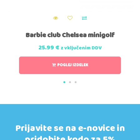
Barbie club Chelsea minigolf
25.99
€
z vključenim DDV
POGLEJ IZDELEK
Prijavite se na e-novice in
pridobite kodo za 5%