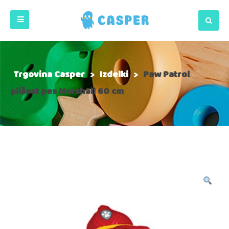
Trgovina Casper
>
Izdelki
>
Paw Patrol
plišast pes Marshall 60 cm