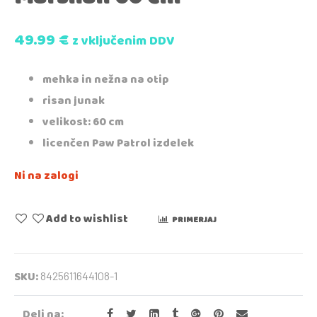
49.99
€
z vključenim DDV
mehka in nežna na otip
risan junak
velikost: 60 cm
licenčen Paw Patrol izdelek
Ni na zalogi
Add to wishlist
PRIMERJAJ
SKU:
8425611644108-1
Deli na: