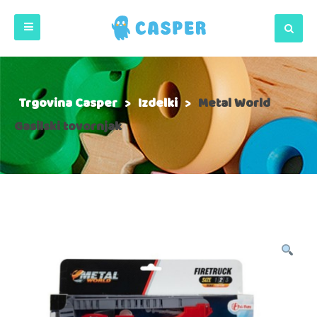
Trgovina Casper
>
Izdelki
>
Metal World
Gasilski tovornjak