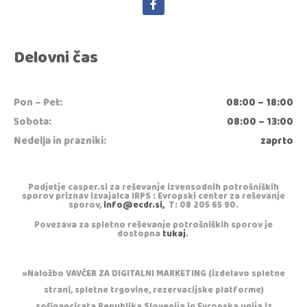
Delovni čas
Pon – Pet:
08:00 – 18:00
Sobota:
08:00 – 13:00
Nedelja in prazniki:
zaprto
Podjetje casper.si za reševanje izvensodnih potrošniških
sporov priznav izvajalca IRPS : Evropski center za reševanje
sporov,
info@ecdr.si,
T: 08 205 65 90.
Povezava za spletno reševanje potrošniških sporov je
dostopna
tukaj
.
»Naložbo VAVČER ZA DIGITALNI MARKETING (izdelavo spletne
strani, spletne trgovine, rezervacijske platforme)
sofinancirata Republika Slovenija in Evropska unija iz