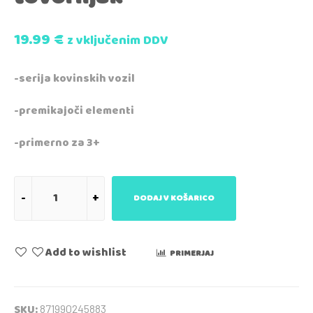
19.99
€
z vključenim DDV
-serija kovinskih vozil
-premikajoči elementi
-primerno za 3+
DODAJ V KOŠARICO
Add to wishlist
PRIMERJAJ
SKU:
871990245883