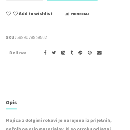
Add to wishlist
PRIMERJAJ
SKU:
5999079939562
Deli na:
Opis
Majica z dolgimi rokavi je narejena iz prijetnih,
nežnih na otip materialov, ki so otroku prijazni.