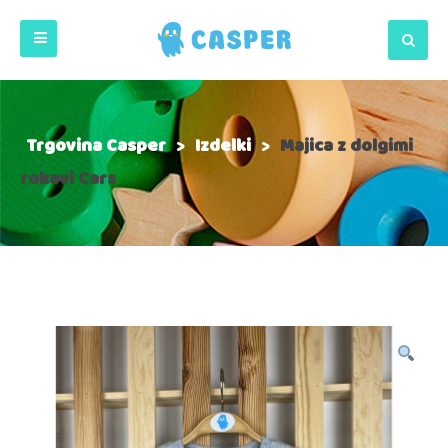
Trgovina Casper
>
Izdelki
>
Majica z dolgimi
rokavi Cars