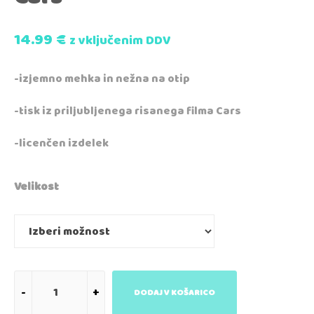
14.99
€
z vključenim DDV
-izjemno mehka in nežna na otip
-tisk iz priljubljenega risanega filma Cars
-licenčen izdelek
Velikost
DODAJ V KOŠARICO