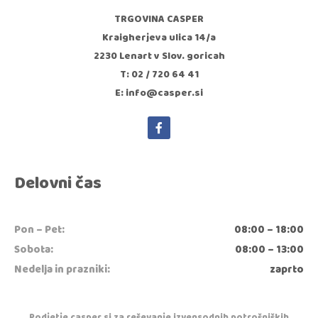
TRGOVINA CASPER
Kraigherjeva ulica 14/a
2230 Lenart v Slov. goricah
T: 02 / 720 64 41
E: info@casper.si
Delovni čas
Pon – Pet:
08:00 – 18:00
Sobota:
08:00 – 13:00
Nedelja in prazniki:
zaprto
Podjetje casper.si za reševanje izvensodnih potrošniških