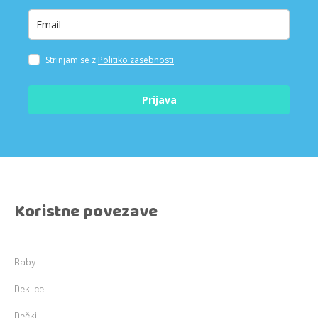
Strinjam se z
Politiko zasebnosti
.
Prijava
Koristne povezave
Baby
Deklice
Dečki