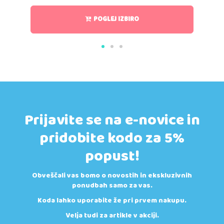
POGLEJ IZBIRO
Prijavite se na e-novice in
pridobite kodo za 5%
popust!
Obveščali vas bomo o novostih in ekskluzivnih
ponudbah samo za vas.
Koda lahko uporabite že pri prvem nakupu.
Velja tudi za artikle v akciji.