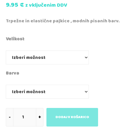
9.95
€
z vključenim DDV
Trpežne in elastične pajkice , modnih pisanih barv.
Velikost
Barva
DODAJ V KOŠARICO