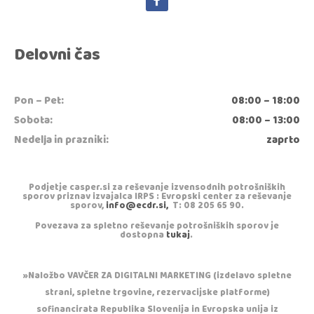
Delovni čas
Pon – Pet:
08:00 – 18:00
Sobota:
08:00 – 13:00
Nedelja in prazniki:
zaprto
Podjetje casper.si za reševanje izvensodnih potrošniških
sporov priznav izvajalca IRPS : Evropski center za reševanje
sporov,
info@ecdr.si,
T: 08 205 65 90.
Povezava za spletno reševanje potrošniških sporov je
dostopna
tukaj
.
»Naložbo VAVČER ZA DIGITALNI MARKETING (izdelavo spletne
strani, spletne trgovine, rezervacijske platforme)
sofinancirata Republika Slovenija in Evropska unija iz