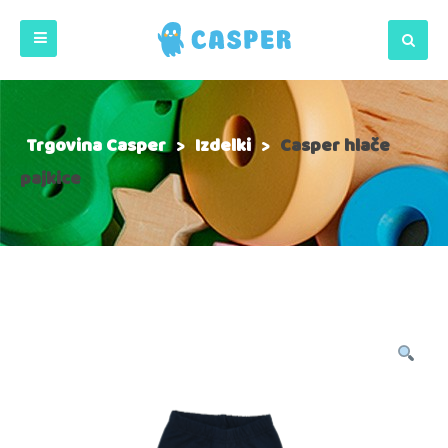
Trgovina Casper
>
Izdelki
>
Casper hlače
pajkice