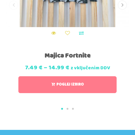
Majica Fortnite
7.49
€
–
14.99
€
z vključenim DDV
POGLEJ IZBIRO