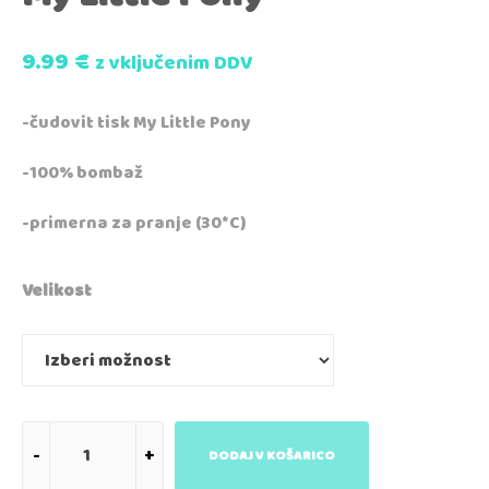
9.99
€
z vključenim DDV
-čudovit tisk My Little Pony
-100% bombaž
-primerna za pranje (30*C)
Velikost
DODAJ V KOŠARICO