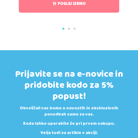
POGLEJ IZBIRO
Prijavite se na e-novice in
pridobite kodo za 5%
popust!
Obveščali vas bomo o novostih in ekskluzivnih
ponudbah samo za vas.
Koda lahko uporabite že pri prvem nakupu.
Velja tudi za artikle v akciji.