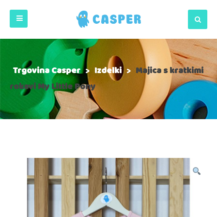
Trgovina Casper
>
Izdelki
>
Majica s kratkimi
rokavi My Little Pony