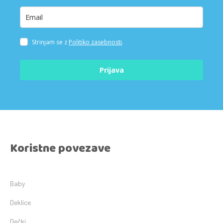
Strinjam se z
Politiko zasebnosti
.
Prijava
Koristne povezave
Baby
Deklice
Dečki