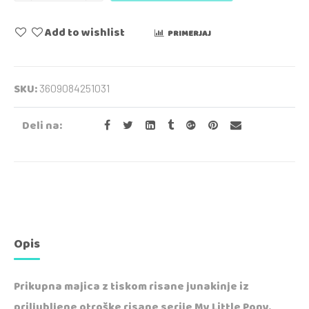
Add to wishlist
PRIMERJAJ
SKU:
3609084251031
Deli na:
Opis
Prikupna majica z tiskom risane junakinje iz
priljubljene otroške risane serije My Little Pony.