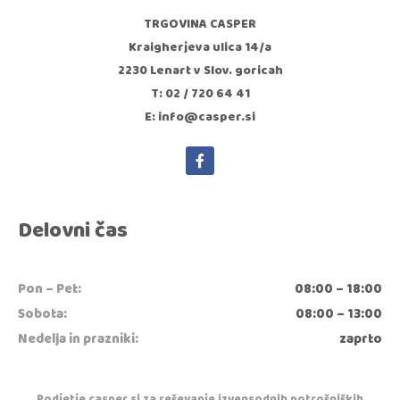
TRGOVINA CASPER
Kraigherjeva ulica 14/a
2230 Lenart v Slov. goricah
T: 02 / 720 64 41
E: info@casper.si
Delovni čas
Pon – Pet:
08:00 – 18:00
Sobota:
08:00 – 13:00
Nedelja in prazniki:
zaprto
Podjetje casper.si za reševanje izvensodnih potrošniških