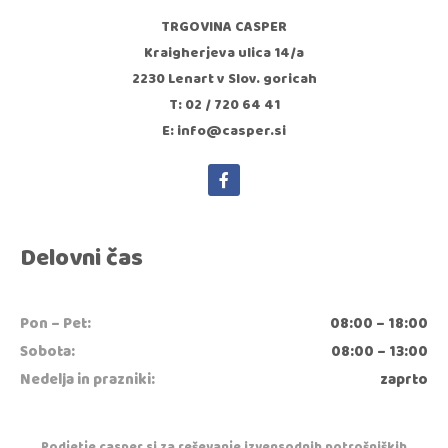
TRGOVINA CASPER
Kraigherjeva ulica 14/a
2230 Lenart v Slov. goricah
T: 02 / 720 64 41
E: info@casper.si
Delovni čas
Pon – Pet:
08:00 – 18:00
Sobota:
08:00 – 13:00
Nedelja in prazniki:
zaprto
Podjetje casper.si za reševanje izvensodnih potrošniških