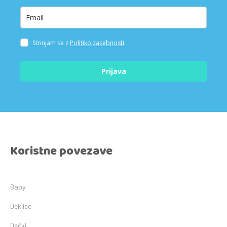
Strinjam se z
Politiko zasebnosti
.
Prijava
Koristne povezave
Baby
Deklice
Dečki