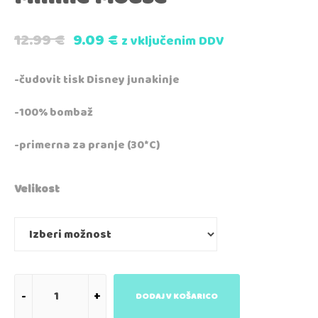
12.99
€
9.09
€
z vključenim DDV
-čudovit tisk Disney junakinje
-100% bombaž
-primerna za pranje (30*C)
Velikost
DODAJ V KOŠARICO