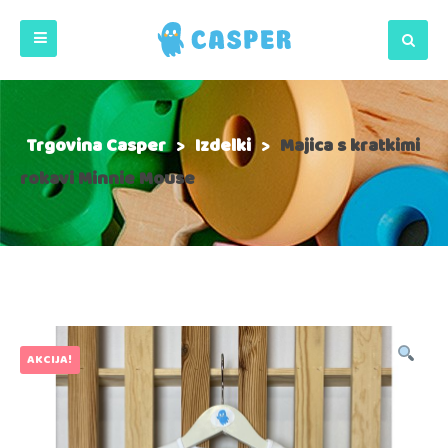
Trgovina Casper
>
Izdelki
>
Majica s kratkimi
rokavi Minnie Mouse
AKCIJA!