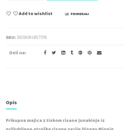
Add to wishlist
PRIMERJAJ
SKU:
3609084857318
Deli na:
Opis
Prikupna majica z tiskom risane junakinje iz
priljubljene otroške risane serije Disney Minnie