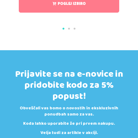
POGLEJ IZBIRO
Prijavite se na e-novice in
pridobite kodo za 5%
popust!
Obveščali vas bomo o novostih in ekskluzivnih
ponudbah samo za vas.
Koda lahko uporabite že pri prvem nakupu.
Velja tudi za artikle v akciji.