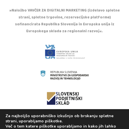
»Naložbo VAVČER ZA DIGITALNI MARKETING (izdelavo spletne
strani, spletne trgovine, rezervacijske platforme)
sofinancirata Republika Slovenija in Evropska unija iz
Evropskega sklada za regionalni razvoj«.
Za najboljšo uporabniško izkušnjo ob brskanju spletne
Copyright © 2020 Otroška trgovina Casper. Vse
strani, uporabljamo piškotke.
pravice pridržane.
Več o tem katere piškotke uporabljamo in kako jih lahko