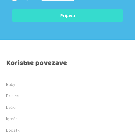
Prijava
Koristne povezave
Baby
Deklice
Dečki
Igrače
Dodatki