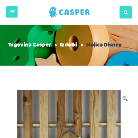
Trgovina Casper
>
Izdelki
>
Majica Disney