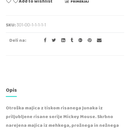
Add to wishlist
PRIMERJAJ
SKU:
301-00-1-1-1-1-1
Deli na:
Opis
Otroška majica z tiskom risanega junaka iz
priljubljene risane serije Mickey Mouse. Skrbno
narejena majica iz mehkega, prožnega in nežnega