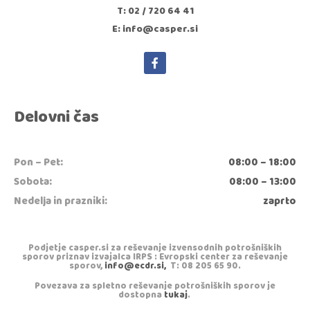
T: 02 / 720 64 41
E: info@casper.si
Delovni čas
Pon – Pet:
08:00 – 18:00
Sobota:
08:00 – 13:00
Nedelja in prazniki:
zaprto
Podjetje casper.si za reševanje izvensodnih potrošniških
sporov priznav izvajalca IRPS : Evropski center za reševanje
sporov,
info@ecdr.si,
T: 08 205 65 90.
Povezava za spletno reševanje potrošniških sporov je
dostopna
tukaj
.