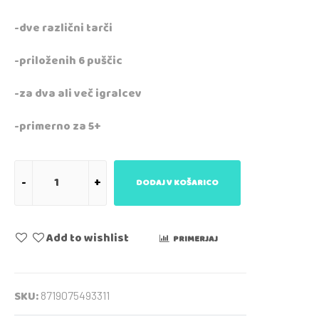
-dve različni tarči
-priloženih 6 puščic
-za dva ali več igralcev
-primerno za 5+
DODAJ V KOŠARICO
Add to wishlist
PRIMERJAJ
SKU:
8719075493311