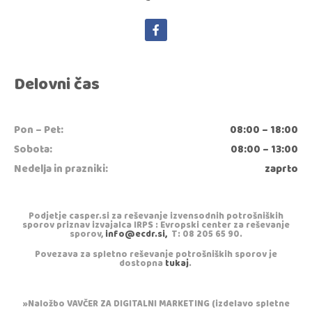
Delovni čas
Pon – Pet:
08:00 – 18:00
Sobota:
08:00 – 13:00
Nedelja in prazniki:
zaprto
Podjetje casper.si za reševanje izvensodnih potrošniških
sporov priznav izvajalca IRPS : Evropski center za reševanje
sporov,
info@ecdr.si,
T: 08 205 65 90.
Povezava za spletno reševanje potrošniških sporov je
dostopna
tukaj
.
»Naložbo VAVČER ZA DIGITALNI MARKETING (izdelavo spletne