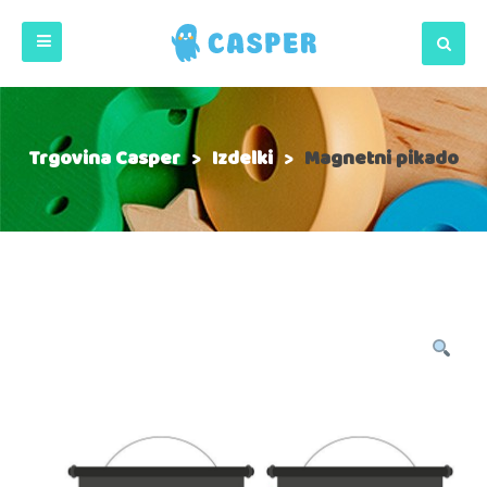
Trgovina Casper
>
Izdelki
>
Magnetni pikado