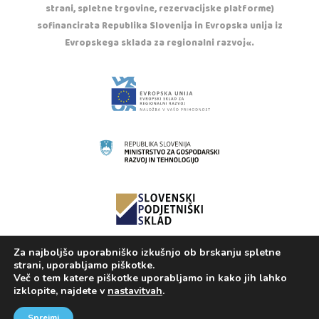
strani, spletne trgovine, rezervacijske platforme)
sofinancirata Republika Slovenija in Evropska unija iz
Evropskega sklada za regionalni razvoj«.
Za najboljšo uporabniško izkušnjo ob brskanju spletne
Copyright © 2020 Otroška trgovina Casper. Vse
strani, uporabljamo piškotke.
pravice pridržane.
Več o tem katere piškotke uporabljamo in kako jih lahko
izklopite, najdete v
nastavitvah
.
Izdelava spletnih strani:
IDEA kreativni studio
Sprejmi