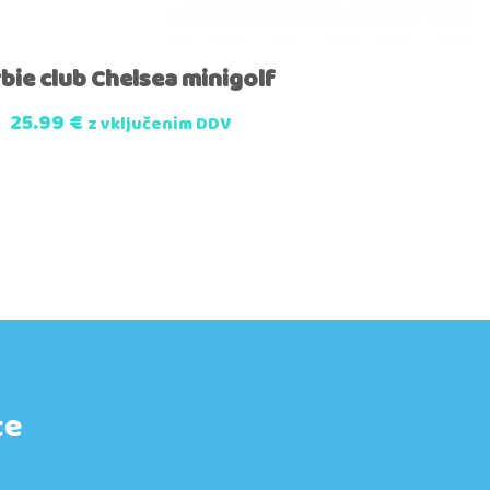
bie club Chelsea minigolf
25.99
€
z vključenim DDV
te