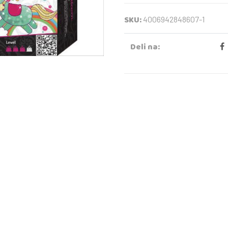
SKU:
4006942848607-1
Deli na: