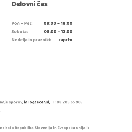
Delovni čas
Pon – Pet:
08:00 – 18:00
Sobota:
08:00 – 13:00
Nedelja in prazniki:
zaprto
vanje sporov,
info@ecdr.si,
T: 08 205 65 90.
.
cirata Republika Slovenija in Evropska unija iz