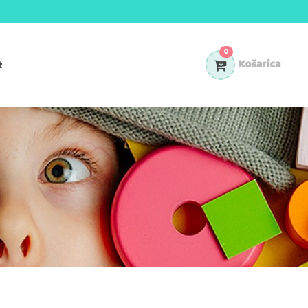
0
t
Košarica