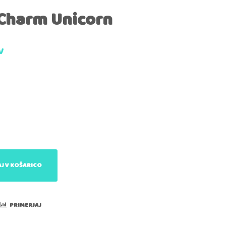
 Charm Unicorn
V
J V KOŠARICO
PRIMERJAJ