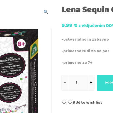
Lena Sequin
9.99
€
z vključenim DD
-ustvarjalno in zabavno
-primerno tudi za na pot
-primerno za 7+
DODA
Add to wishlist