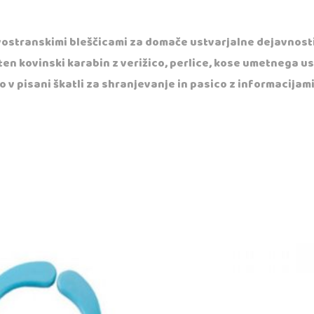
ostranskimi bleščicami za domače ustvarjalne dejavnosti
sten kovinski karabin z verižico, perlice, kose umetnega 
no v pisani škatli za shranjevanje in pasico z informacijami