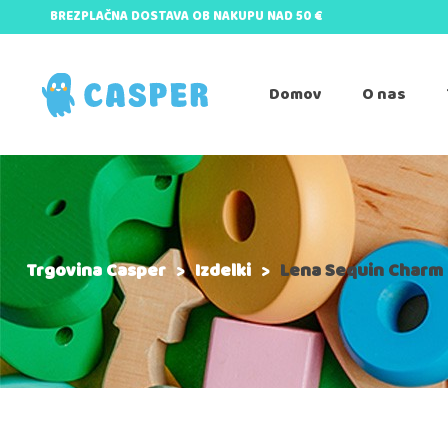
BREZPLAČNA DOSTAVA OB NAKUPU NAD 50 €
Domov
O nas
Trgovina Casper
>
Izdelki
>
Lena Sequin Charm