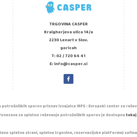
TRGOVINA CASPER
Kraigherjeva ulica 14/a
2230 Lenart v Slov.
goricah
T: 02 / 720 64 41
E: info@casper.si
 potrošniških sporov priznav izvajalca IRPS : Evropski center za reše
Povezava za spletno reševanje potrošniških sporov je dostopna
tukaj
vo spletne strani, spletne trgovine, rezervacijske platforme) sofinan