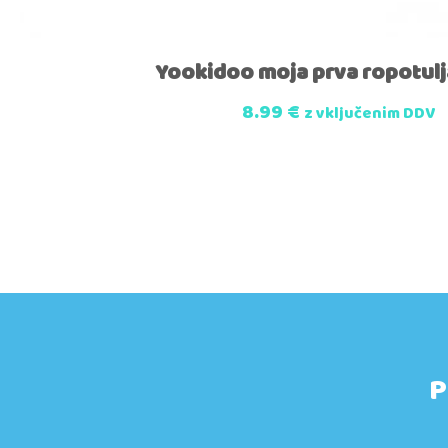
Yookidoo moja prva ropotulj
8.99
€
z vključenim DDV
P