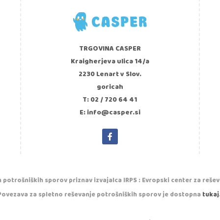
TRGOVINA CASPER
Kraigherjeva ulica 14/a
2230 Lenart v Slov.
goricah
T: 02 / 720 64 41
E: info@casper.si
 potrošniških sporov priznav izvajalca IRPS : Evropski center za reše
Povezava za spletno reševanje potrošniških sporov je dostopna
tukaj