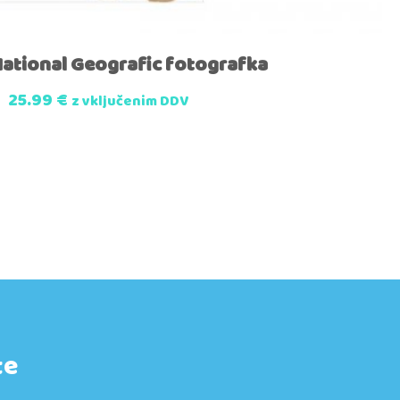
National Geografic fotografka
25.99
€
z vključenim DDV
te