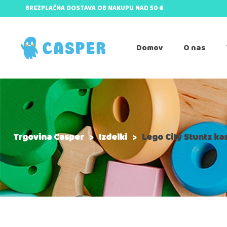
BREZPLAČNA DOSTAVA OB NAKUPU NAD 50 €
Domov
O nas
Trgovina Casper
>
Izdelki
>
Lego City Stuntz k