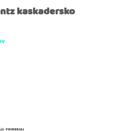
untz kaskadersko
DV
PRIMERJAJ