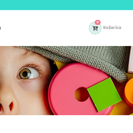
0
t
Košarica