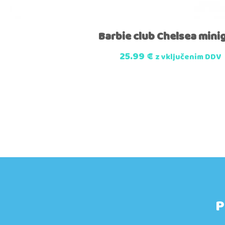
Barbie club Chelsea mini
25.99
€
z vključenim DDV
P