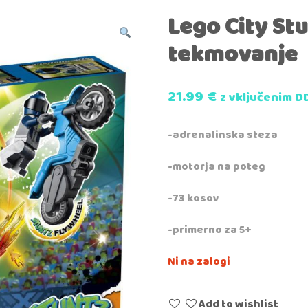
Lego City St
tekmovanje
21.99
€
z vključenim D
-adrenalinska steza
-motorja na poteg
-73 kosov
-primerno za 5+
Ni na zalogi
Add to wishlist