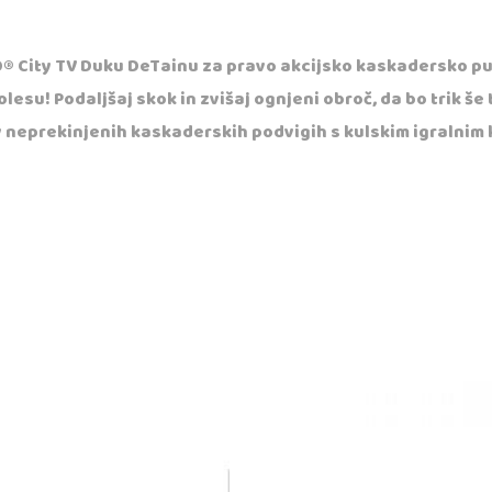
GO® City TV Duku DeTainu za pravo akcijsko kaskadersko pu
esu! Podaljšaj skok in zvišaj ognjeni obroč, da bo trik še
j v neprekinjenih kaskaderskih podvigih s kulskim igralni