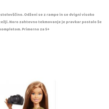
stolovščino. Odženi se z rampe in se dvigni visoko
 težji. Noro zahtevno tekmovanje je pravkar postalo še
m kompletom. Primerno za 5+