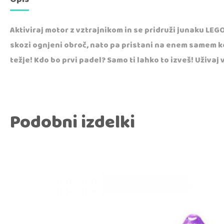
Aktiviraj motor z vztrajnikom in se pridruži junaku LE
skozi ognjeni obroč, nato pa pristani na enem samem kol
težje! Kdo bo prvi padel? Samo ti lahko to izveš! Uživa
Podobni izdelki