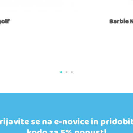
golf
Barbie 
rijavite se na e-novice in pridobi
kodo za 5% popust!