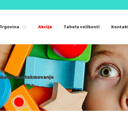
Trgovina
Akcija
Tabela velikosti
Kontak
askadersko tekmovanje