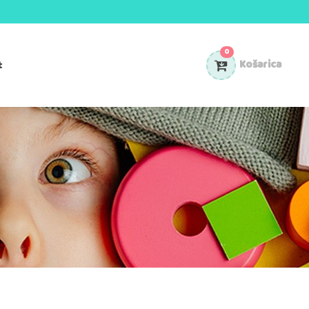
0
t
Košarica