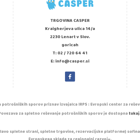
TRGOVINA CASPER
Kraigherjeva ulica 14/a
2230 Lenart v Slov.
goricah
T: 02 / 720 64 41
E: info@casper.si
 potrošniških sporov priznav izvajalca IRPS : Evropski center za reše
Povezava za spletno reševanje potrošniških sporov je dostopna
tukaj
vo spletne strani, spletne trgovine, rezervacijske platforme) sofinan
Evropskega sklada za regionalni razvoj«.