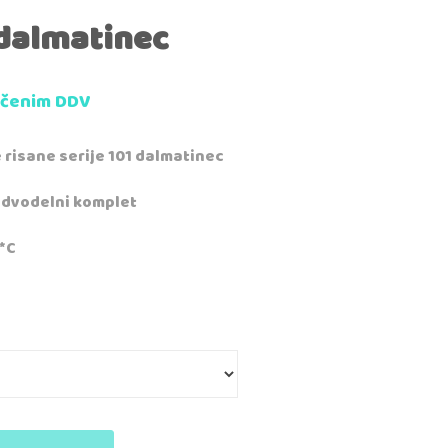
dalmatinec
jučenim DDV
e risane serije 101 dalmatinec
 dvodelni komplet
*C