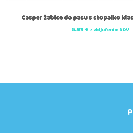
Casper žabice do pasu s stopalko kl
5.99
€
z vključenim DDV
P