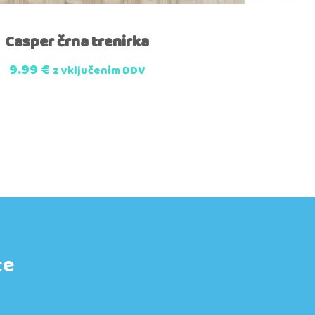
Casper črna trenirka
9.99
€
z vključenim DDV
te