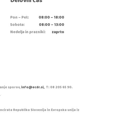
Delovni čas
Pon – Pet:
08:00 – 18:00
Sobota:
08:00 – 13:00
Nedelja in prazniki:
zaprto
vanje sporov,
info@ecdr.si,
T: 08 205 65 90.
.
cirata Republika Slovenija in Evropska unija iz