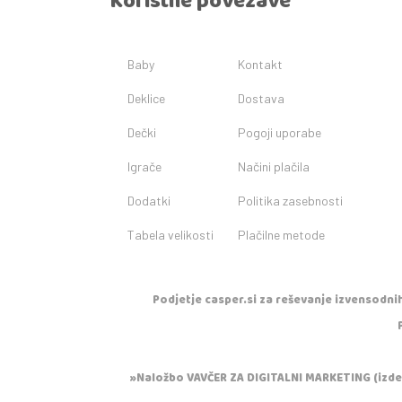
Koristne povezave
Baby
Kontakt
Deklice
Dostava
Dečki
Pogoji uporabe
Igrače
Načini plačila
Dodatki
Politika zasebnosti
Tabela velikosti
Plačilne metode
Podjetje casper.si za reševanje izvensodnih
»Naložbo VAVČER ZA DIGITALNI MARKETING (izdela