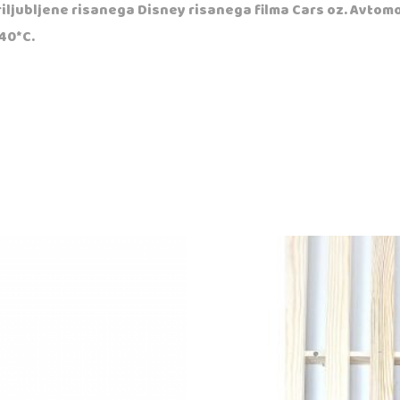
riljubljene risanega Disney risanega filma Cars oz. Avtom
40*C.