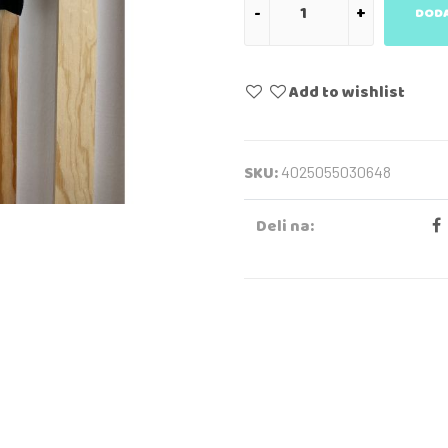
DODA
Add to wishlist
SKU:
4025055030648
Deli na: