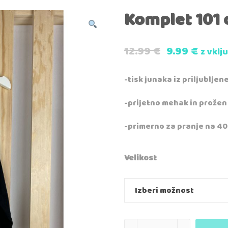
Komplet 101 
12.99
€
9.99
€
z vkl
-tisk junaka iz priljubljen
-prijetno mehak in prožen
-primerno za pranje na 40
Velikost