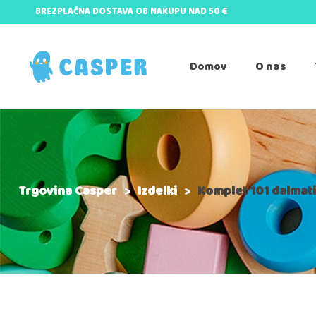
BREZPLAČNA DOSTAVA OB NAKUPU NAD 50 €
Domov
O nas
Trgovina Casper
>
Izdelki
>
Komplet 101 dalmat