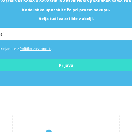
veščali vas bomo o novostih in ekskluzivnih ponudbah samo za v
Koda lahko uporabite že pri prvem nakupu.
Velja tudi za artikle v akciji.
trinjam se z
Politiko zasebnosti
.
Prijava