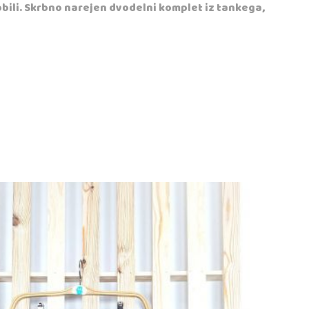
obili. Skrbno narejen dvodelni komplet iz tankega,