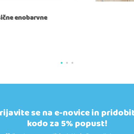
asične enobarvne
rijavite se na e-novice in pridobi
kodo za 5% popust!