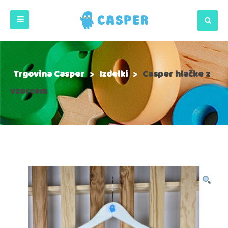
Trgovina Casper
>
Izdelki
>
Casper hlačke z
vzorcem