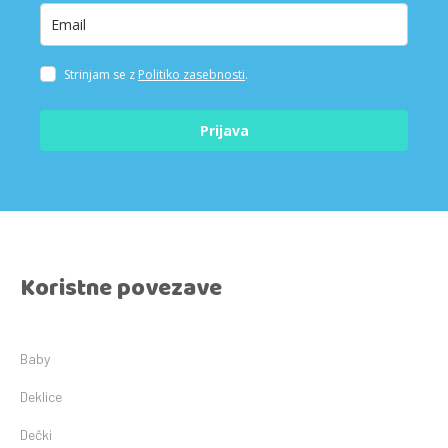
Strinjam se z
Politiko zasebnosti
.
Prijava
Koristne povezave
Baby
Deklice
Dečki