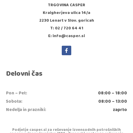
TRGOVINA CASPER
Kraigherjeva ulica 14/a
2230 Lenart v Slov. goricah
T: 02 / 720 64 41
E: info@casper.si
Delovni čas
Pon – Pet:
08:00 – 18:00
Sobota:
08:00 – 13:00
Nedelja in prazniki:
zaprto
Podjetje casper.si za reševanje izvensodnih potrošniških