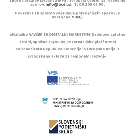
sporov priznav izvajalca IRPS : Evropski center za reševanje
sporov,
info@ecdr.si,
T: 08 205 65 90.
Povezava za spletno reševanje potrošniških sporov je
dostopna
tukaj
.
»Naložbo VAVČER ZA DIGITALNI MARKETING (izdelavo spletne
strani, spletne trgovine, rezervacijske platforme)
sofinancirata Republika Slovenija in Evropska unija iz
Evropskega sklada za regionalni razvoj«.