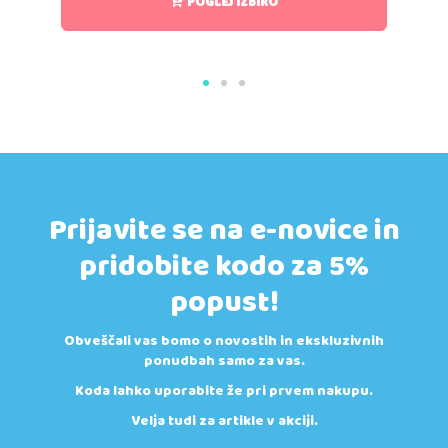
POGLEJ IZBIRO
Prijavite se na e-novice in
pridobite kodo za 5%
popust!
Obveščali vas bomo o novostih in ekskluzivnih
ponudbah samo za vas.
Koda lahko uporabite že pri prvem nakupu.
Velja tudi za artikle v akciji.