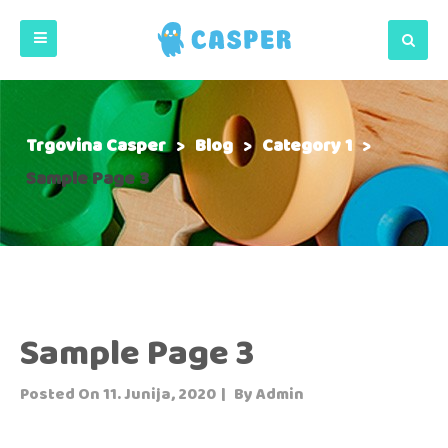
Trgovina Casper
>
Blog
>
Category 1
>
Sample Page 3
Sample Page 3
Posted On
11. Junija, 2020
By
Admin