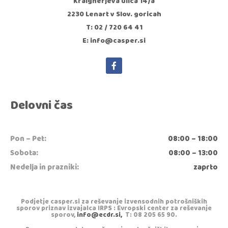
Kraigherjeva ulica 14/a
2230 Lenart v Slov. goricah
T: 02 / 720 64 41
E: info@casper.si
Delovni čas
Pon – Pet:
08:00 – 18:00
Sobota:
08:00 – 13:00
Nedelja in prazniki:
zaprto
Podjetje casper.si za reševanje izvensodnih potrošniških
sporov priznav izvajalca IRPS : Evropski center za reševanje
sporov,
info@ecdr.si,
T: 08 205 65 90.