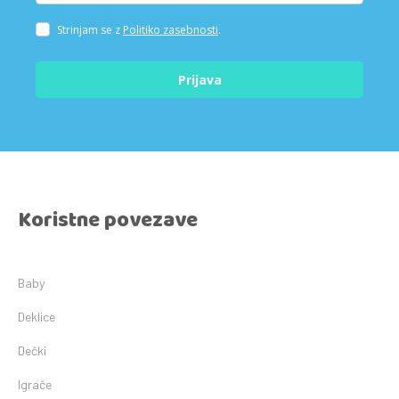
Strinjam se z
Politiko zasebnosti
.
Prijava
Koristne povezave
Baby
Deklice
Dečki
Igrače