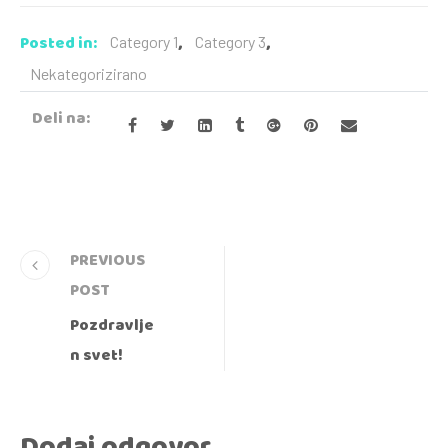
Posted in:
,
,
Category 1
Category 3
Nekategorizirano
Deli na:
PREVIOUS
POST
Pozdravlje
n svet!
Dodaj odgovor