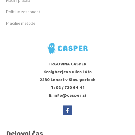
Načini plačila
Politika zasebnosti
Plačilne metode
TRGOVINA CASPER
Kraigherjeva ulica 14/a
2230 Lenart v Slov. goricah
T: 02 / 720 64 41
E: info@casper.si
Delovni čas