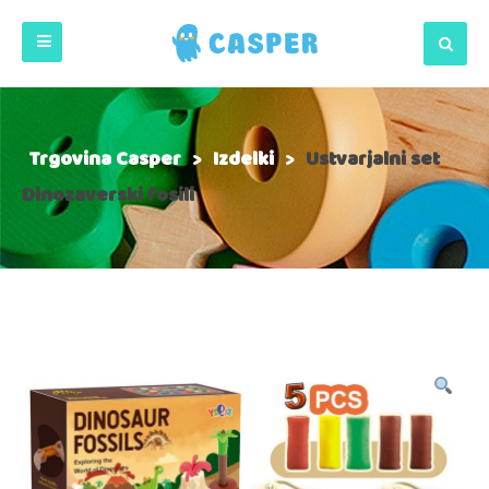
Trgovina Casper
>
Izdelki
>
Ustvarjalni set
Dinozaverski fosili