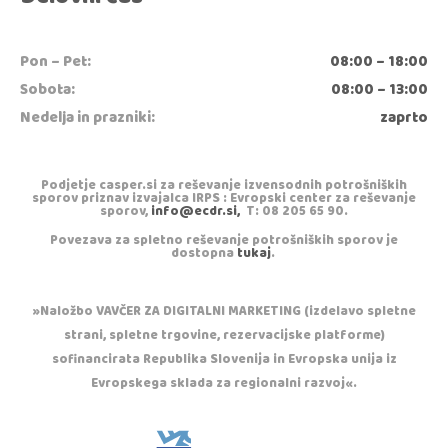
Pon – Pet:
08:00 – 18:00
Sobota:
08:00 – 13:00
Nedelja in prazniki:
zaprto
Podjetje casper.si za reševanje izvensodnih potrošniških
sporov priznav izvajalca IRPS : Evropski center za reševanje
sporov,
info@ecdr.si,
T: 08 205 65 90.
Povezava za spletno reševanje potrošniških sporov je
dostopna
tukaj
.
»Naložbo VAVČER ZA DIGITALNI MARKETING (izdelavo spletne
strani, spletne trgovine, rezervacijske platforme)
sofinancirata Republika Slovenija in Evropska unija iz
Evropskega sklada za regionalni razvoj«.