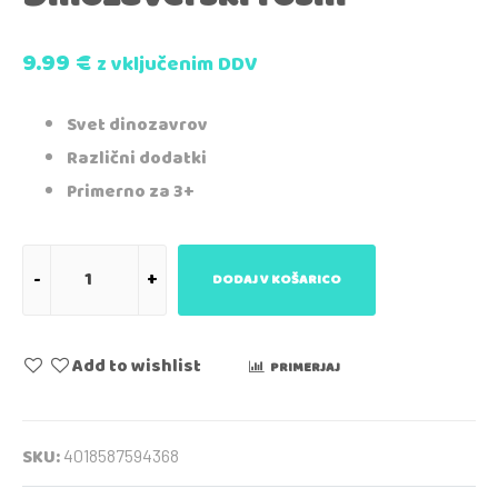
9.99
€
z vključenim DDV
Svet dinozavrov
Različni dodatki
Primerno za 3+
DODAJ V KOŠARICO
Add to wishlist
PRIMERJAJ
SKU:
4018587594368