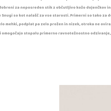
dobreni za neposreden stik z občutljivo kožo dojenčkov in
e Snugi so kot nalašč za vse starosti. Primerni so tako za 
o mehki, podplat pa zelo prožen in nizek, otroka ne ovirajo
ati omogočajo stopalu primerno ravnotežnostno odzivanje,