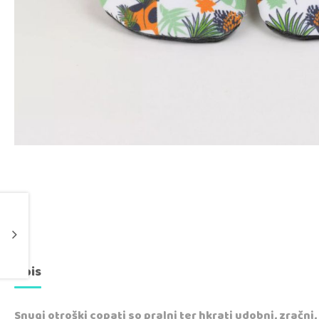
Opis
Snugi otroški copati so pralni ter hkrati udobni, zračni,