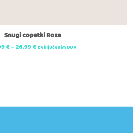
Snugi copatki Roza
99
€
–
26.99
€
z vključenim DDV