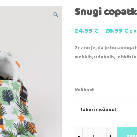
Snugi copatk
24.99
€
–
26.99
€
z 
Znano je, da je bosonoga h
mehkih, udobnih, lahkih in 
Velikost
DODA