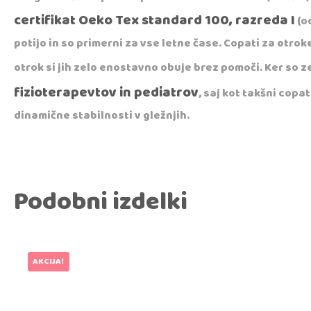
certifikat Oeko Tex standard 100, razreda I
(o
potijo in so primerni za vse letne čase. Copati za otrok
otrok si jih zelo enostavno obuje brez pomoči. Ker so zel
fizioterapevtov in pediatrov
, saj kot takšni cop
dinamične stabilnosti v gležnjih.
Podobni izdelki
AKCIJA!