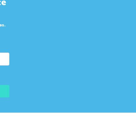
te
as.