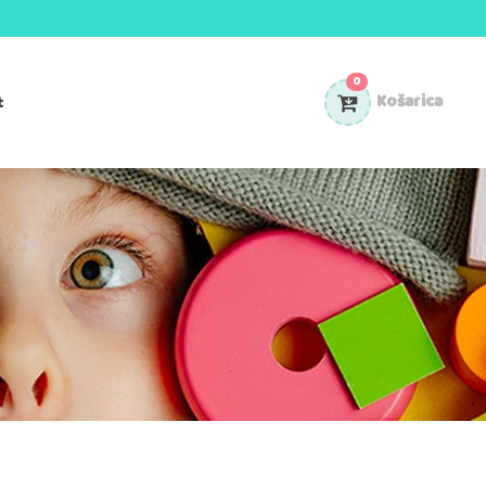
0
t
Košarica