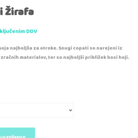
i Žirafa
vključenim DDV
oja najboljša za otroke. Snugi copati so narejeni iz
zračnih materialov, ter so najboljši približek bosi hoji.
J V KOŠARICO