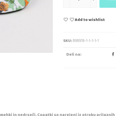
Add to wishlist
SKU:
898919-1-1-1-1-1
Deli na:
 mehki in nedrseči. Copatki so narejeni iz otroku prijaznih 