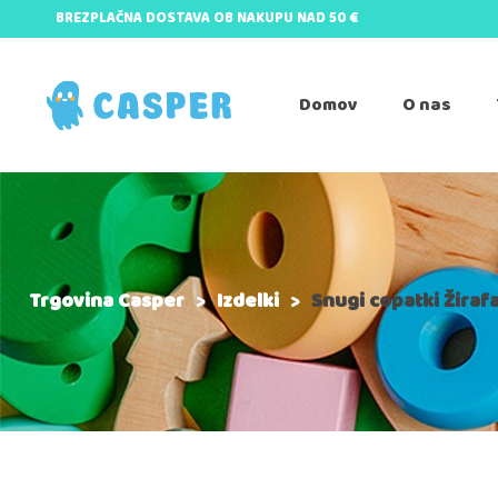
BREZPLAČNA DOSTAVA OB NAKUPU NAD 50 €
Domov
O nas
Trgovina Casper
>
Izdelki
>
Snugi copatki Žiraf