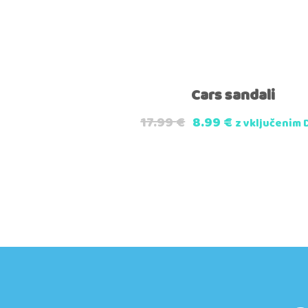
Cars sandali
17.99
€
8.99
€
z vključenim