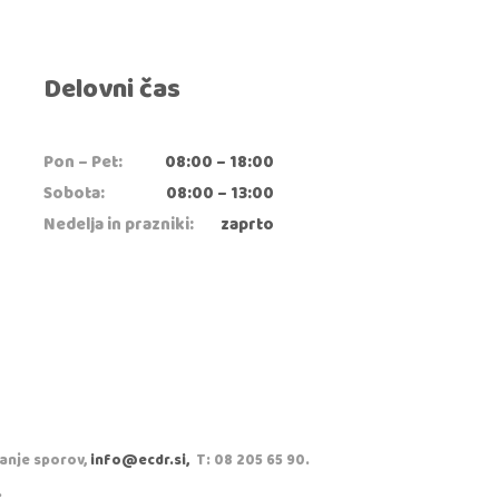
Delovni čas
Pon – Pet:
08:00 – 18:00
Sobota:
08:00 – 13:00
Nedelja in prazniki:
zaprto
vanje sporov,
info@ecdr.si,
T: 08 205 65 90.
.