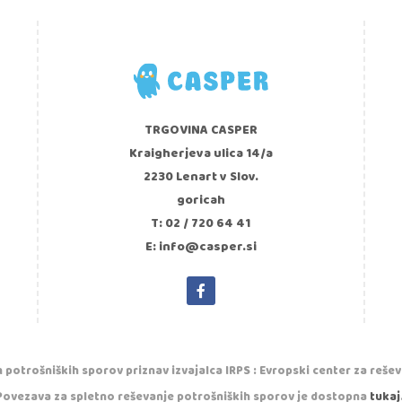
TRGOVINA CASPER
Kraigherjeva ulica 14/a
2230 Lenart v Slov.
goricah
T: 02 / 720 64 41
E: info@casper.si
 potrošniških sporov priznav izvajalca IRPS : Evropski center za reše
Povezava za spletno reševanje potrošniških sporov je dostopna
tukaj