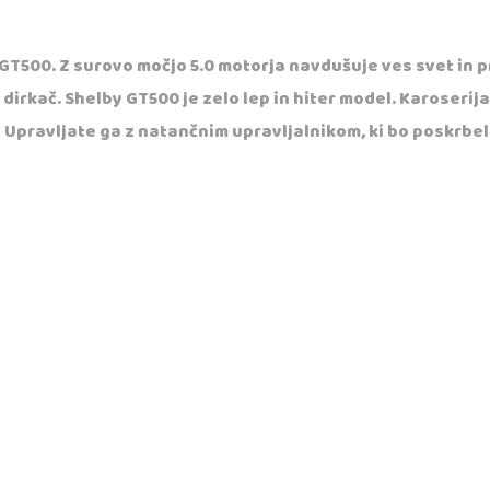
T500. Z surovo močjo 5.0 motorja navdušuje ves svet in pre
rkač. Shelby GT500 je zelo lep in hiter model. Karoserija i
. Upravljate ga z natančnim upravljalnikom, ki bo poskrbe