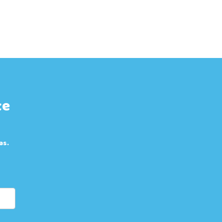
te
as.