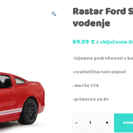
Rastar Ford 
vodenje
69.99
€
z vključenim 
-izjemne podrobnosti v ka
-realistična notranjost
-merilo 1:14
-primerno za 6+
DODA