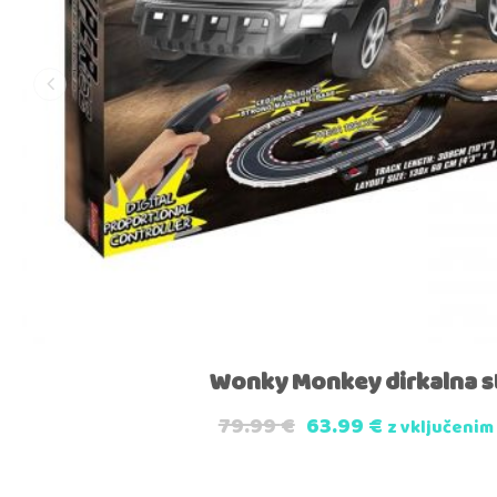
Wonky Monkey dirkalna s
79.99
€
63.99
€
z vključenim