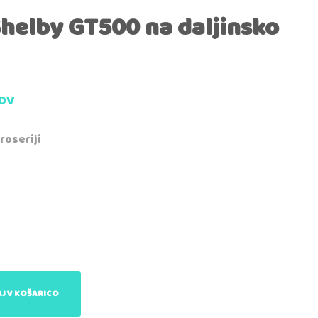
Shelby GT500 na daljinsko
DDV
roseriji
J V KOŠARICO