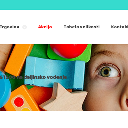
Trgovina
Akcija
Tabela velikosti
Kontak
 GT500 na daljinsko vodenje