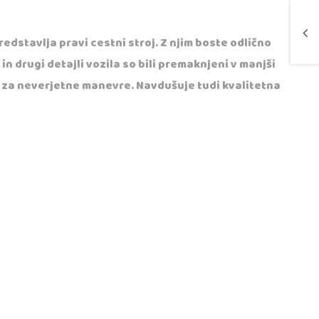
dstavlja pravi cestni stroj. Z njim boste odlično
n drugi detajli vozila so bili premaknjeni v manjši
l za neverjetne manevre. Navdušuje tudi kvalitetna