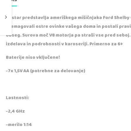
Rastar predstavlja ameriškega mišičnjaka Ford Shelby G
premagovali ostre ovinke vašega doma in postali pravi di
obseg. Surova moč V8 motorja pa straši vse pred seboj
izdelava in podrobnosti v karoseriji. Primerno za 6+
Baterije niso vključene!
-7x 1,5V AA (potrebne za delovanje)
Lastnosti:
-2,4 GHz
-merilo 1:14