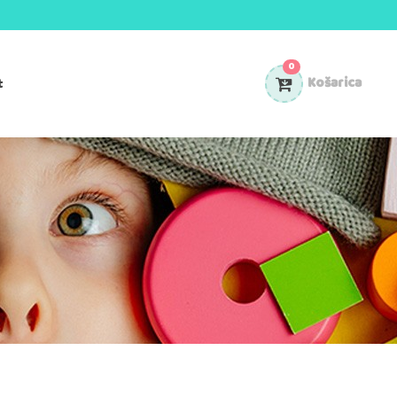
0
t
Košarica