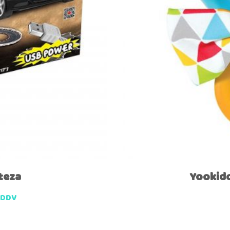
teza
Yookido
 DDV