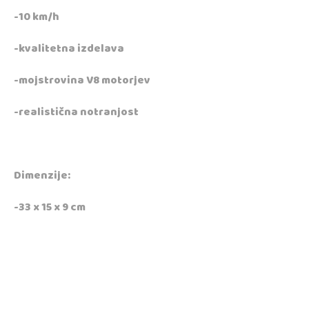
-10 km/h
-kvalitetna izdelava
-mojstrovina V8 motorjev
-realistična notranjost
Dimenzije:
-33 x 15 x 9 cm