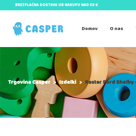
BREZPLAČNA DOSTAVA OB NAKUPU NAD 50 €
Domov
O nas
Trgovina Casper
>
Izdelki
>
Rastar Ford Shelby