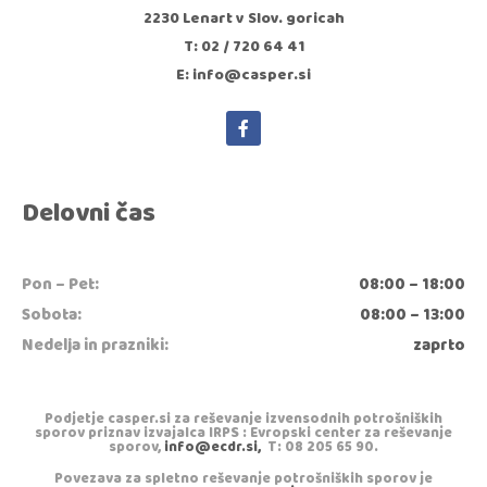
2230 Lenart v Slov. goricah
T: 02 / 720 64 41
E: info@casper.si
Delovni čas
Pon – Pet:
08:00 – 18:00
Sobota:
08:00 – 13:00
Nedelja in prazniki:
zaprto
Podjetje casper.si za reševanje izvensodnih potrošniških
sporov priznav izvajalca IRPS : Evropski center za reševanje
sporov,
info@ecdr.si,
T: 08 205 65 90.
Povezava za spletno reševanje potrošniških sporov je