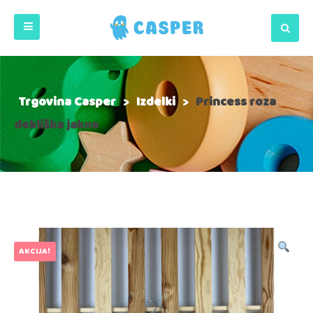
Trgovina Casper
>
Izdelki
>
Princess roza
dekliška jakna
AKCIJA!