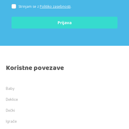
Strinjam se z
Politiko zasebnosti
.
Prijava
Koristne povezave
Baby
Deklice
Dečki
Igrače