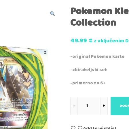
Pokemon Kle
Collection
49.99
€
z vključenim 
-original Pokemon karte
-zbirateljski set
-primerno za 6+
DODA
Add to wishlist