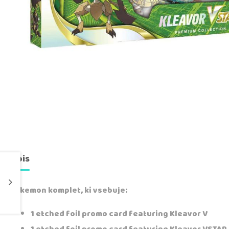
Opis
Pokemon komplet, ki vsebuje:
1 etched foil promo card featuring Kleavor V