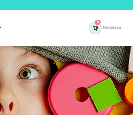
0
t
Košarica