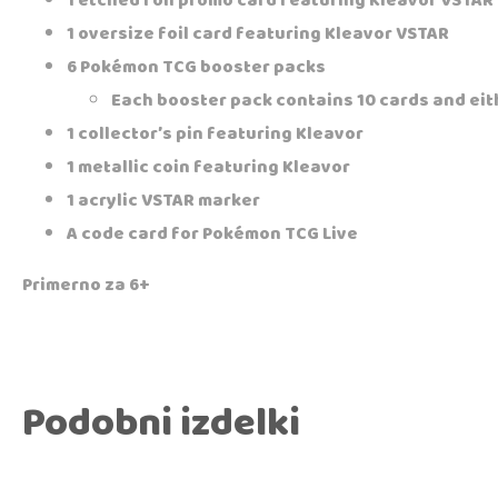
1 etched foil promo card featuring Kleavor VSTAR
1 oversize foil card featuring Kleavor VSTAR
6 Pokémon TCG booster packs
Each booster pack contains 10 cards and eit
1 collector’s pin featuring Kleavor
1 metallic coin featuring Kleavor
1 acrylic VSTAR marker
A code card for Pokémon TCG Live
Primerno za 6+
Podobni izdelki