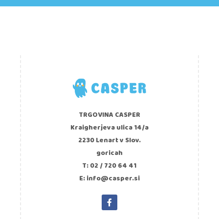
TRGOVINA CASPER
Kraigherjeva ulica 14/a
2230 Lenart v Slov.
goricah
T: 02 / 720 64 41
E: info@casper.si