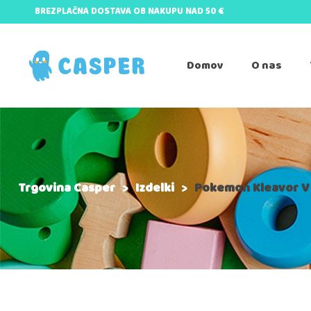
BREZPLAČNA DOSTAVA OB NAKUPU NAD 50 €
Domov
O nas
Trgovina Casper
>
Izdelki
>
Pokemon Kleavor V 