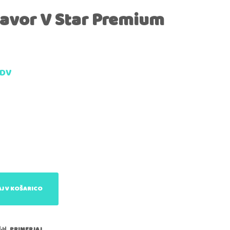
avor V Star Premium
DDV
J V KOŠARICO
PRIMERJAJ