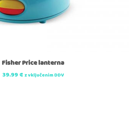
Fisher Price lanterna
39.99
€
z vključenim DDV