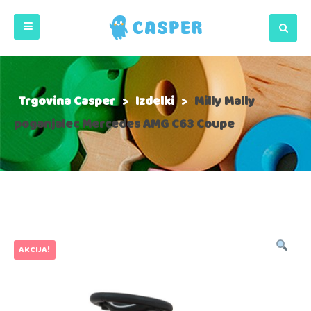
Trgovina Casper
>
Izdelki
>
Milly Mally
poganjalec Mercedes AMG C63 Coupe
AKCIJA!