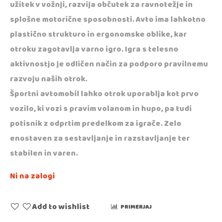
užitek v vožnji, razvija občutek za ravnotežje in
splošne motorične sposobnosti. Avto ima lahkotno
plastično strukturo in ergonomske oblike, kar
otroku zagotavlja varno igro. Igra s telesno
aktivnostjo je odličen način za podporo pravilnemu
razvoju naših otrok.
Športni avtomobil lahko otrok uporablja kot prvo
vozilo, ki vozi s pravim volanom in hupo, pa tudi
potisnik z odprtim predelkom za igrače. Zelo
enostaven za sestavljanje in razstavljanje ter
stabilen in varen.
Ni na zalogi
Add to wishlist
PRIMERJAJ