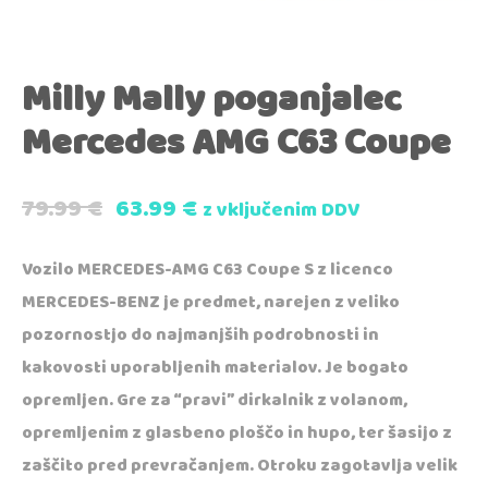
Milly Mally poganjalec
Mercedes AMG C63 Coupe
79.99
€
63.99
€
z vključenim DDV
Vozilo MERCEDES-AMG C63 Coupe S z licenco
MERCEDES-BENZ je predmet, narejen z veliko
pozornostjo do najmanjših podrobnosti in
kakovosti uporabljenih materialov. Je bogato
opremljen. Gre za “pravi” dirkalnik z volanom,
opremljenim z glasbeno ploščo in hupo, ter šasijo z
zaščito pred prevračanjem. Otroku zagotavlja velik