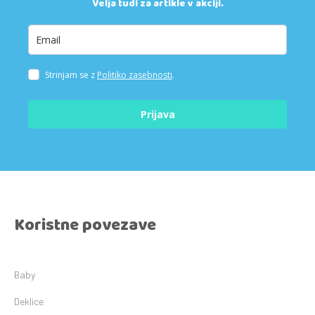
Velja tudi za artikle v akciji.
Strinjam se z
Politiko zasebnosti
.
Prijava
Koristne povezave
Baby
Deklice