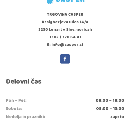
TRGOVINA CASPER
Kraigherjeva ulica 14/a
2230 Lenart v Slov. goricah
T: 02 / 720 64 41
E: info@casper.si
Delovni čas
Pon – Pet:
08:00 – 18:00
Sobota:
08:00 – 13:00
Nedelja in prazniki:
zaprto