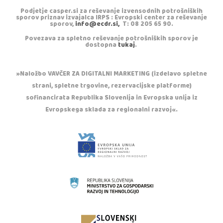
Podjetje casper.si za reševanje izvensodnih potrošniških
sporov priznav izvajalca IRPS : Evropski center za reševanje
sporov,
info@ecdr.si,
T: 08 205 65 90.
Povezava za spletno reševanje potrošniških sporov je
dostopna
tukaj
.
»Naložbo VAVČER ZA DIGITALNI MARKETING (izdelavo spletne
strani, spletne trgovine, rezervacijske platforme)
sofinancirata Republika Slovenija in Evropska unija iz
Evropskega sklada za regionalni razvoj«.