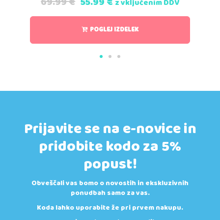
69.99
€
55.99
€
z vključenim DDV
POGLEJ IZDELEK
Prijavite se na e-novice in
pridobite kodo za 5%
popust!
Obveščali vas bomo o novostih in ekskluzivnih
ponudbah samo za vas.
Koda lahko uporabite že pri prvem nakupu.