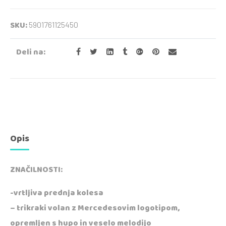
SKU:
5901761125450
Deli na:
Opis
ZNAČILNOSTI:
-vrtljiva prednja kolesa
– trikraki volan z Mercedesovim logotipom,
opremljen s hupo in veselo melodijo