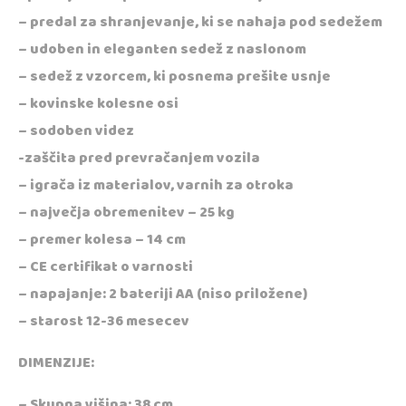
– predal za shranjevanje, ki se nahaja pod sedežem
– udoben in eleganten sedež z naslonom
– sedež z vzorcem, ki posnema prešite usnje
– kovinske kolesne osi
– sodoben videz
-zaščita pred prevračanjem vozila
– igrača iz materialov, varnih za otroka
– največja obremenitev – 25 kg
– premer kolesa – 14 cm
– CE certifikat o varnosti
– napajanje: 2 bateriji AA (niso priložene)
– starost 12-36 mesecev
DIMENZIJE:
– Skupna višina: 38 cm