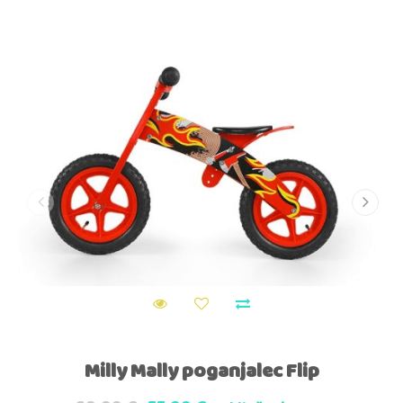
Milly Mally poganjalec Flip