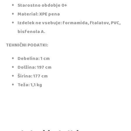
Starostno obdobje 0+
Material: XPE pena
Izdelek ne vsebuje: formamida, ftalatov, PVC,
bisfenola A.
TEHNIČNI PODATKI:
Debelina: 1 cm
Dolžina: 197 cm
Širina: 177 cm
Teža: 1,1 kg