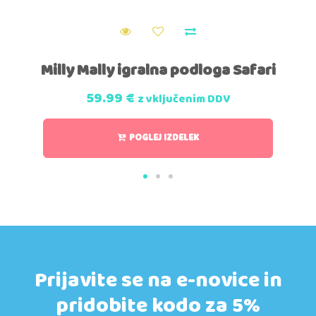
Milly Mally igralna podloga Safari
59.99
€
z vključenim DDV
POGLEJ IZDELEK
Prijavite se na e-novice in
pridobite kodo za 5%