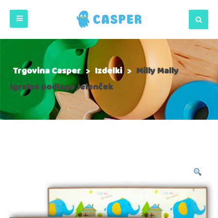
Trgovina Casper
>
Izdelki
>
Milly Mally
igralna podlaga Jelenček