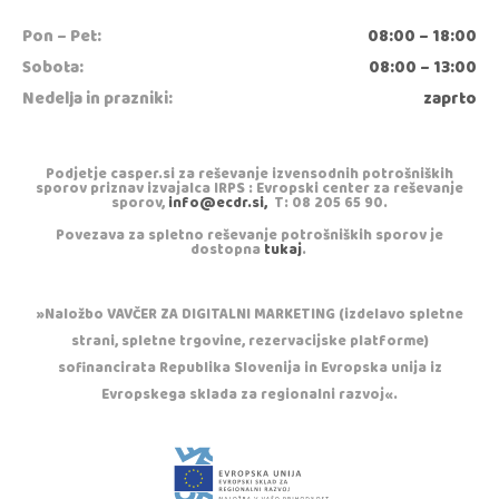
Pon – Pet:
08:00 – 18:00
Sobota:
08:00 – 13:00
Nedelja in prazniki:
zaprto
Podjetje casper.si za reševanje izvensodnih potrošniških
sporov priznav izvajalca IRPS : Evropski center za reševanje
sporov,
info@ecdr.si,
T: 08 205 65 90.
Povezava za spletno reševanje potrošniških sporov je
dostopna
tukaj
.
»Naložbo VAVČER ZA DIGITALNI MARKETING (izdelavo spletne
strani, spletne trgovine, rezervacijske platforme)
sofinancirata Republika Slovenija in Evropska unija iz
Evropskega sklada za regionalni razvoj«.