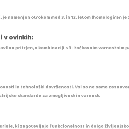
, je namenjen otrokom med 3. in 12. letom (homologiran je 
 v ovinkih:
avilno pritrjen, v kombinaciji s 3- točkovnim varnostnim p
ovosti in tehnološki dovršenosti. Vsi so ne samo zasnovani, 
dustrijske standarde za zmogljivost in varnost.
ale, ki zagotavljajo funkcionalnost in dolgo življenjsko 