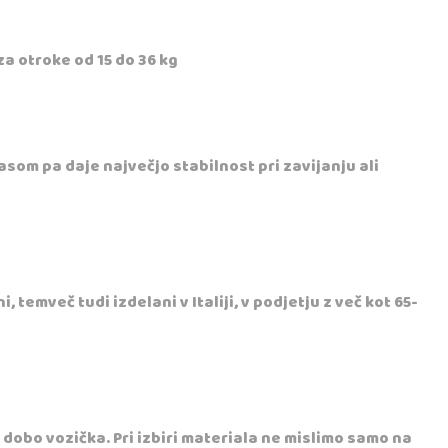
za otroke od 15 do 36 kg
asom pa daje največjo stabilnost pri zavijanju ali
temveč tudi izdelani v Italiji, v podjetju z več kot 65-
dobo vozička. Pri izbiri materiala ne mislimo samo na