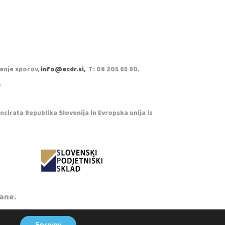
vanje sporov,
info@ecdr.si,
T: 08 205 65 90.
.
cirata Republika Slovenija in Evropska unija iz
ane.
Sprejmi