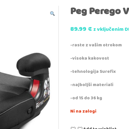
Peg Perego V
89.99
€
z vključenim 
-raste z vašim otrokom
-visoka kakovost
-tehnologija Surefix
-najboljši materiali
-od 15 do 36 kg
Ni na zalogi