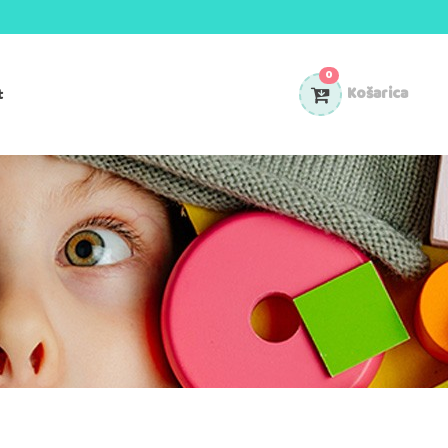
0
t
Košarica