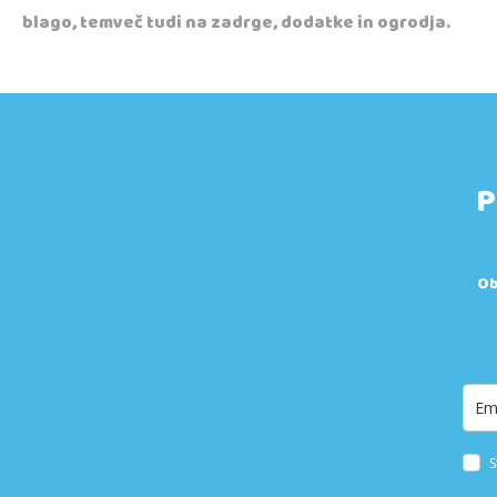
blago, temveč tudi na zadrge, dodatke in ogrodja.
P
Ob
S