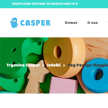
BREZPLAČNA DOSTAVA OB NAKUPU NAD 50 €
Domov
O nas
Trgovina Casper
>
Izdelki
>
Peg Perego Viaggio 