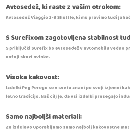
Avtosedež, ki raste z vašim otrokom:
Avtosedež Viaggio 2-3 Shuttle, ki mu pravimo tudi jahač
S Surefixom zagotovljena stabilnost tudi
S priključki Surefix bo avtosedež v avtomobilu vedno pr
vožnji skozi ovinke.
Visoka kakovost:
Izdelki Peg Perego so v svetu znani po svoji izjemni kak
letno tradicijo. Naš cilj je, da vsi izdelki presegajo in
Samo najboljši materiali:
Za izdelavo uporabljamo samo najbolj kakovostne materi