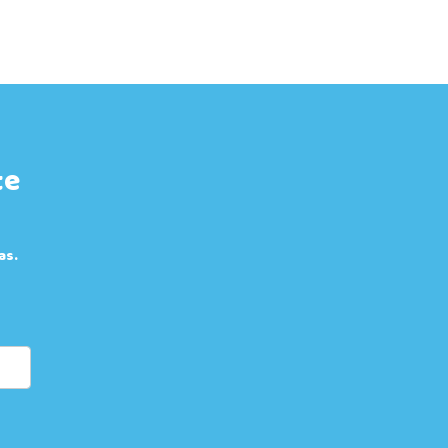
te
as.