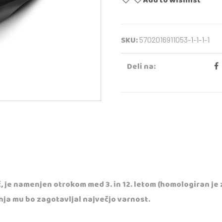
Add to wishlist
SKU:
5702016911053-1-1-1-1
Deli na:
, je namenjen otrokom med 3. in 12. letom (homologiran je 
nja mu bo zagotavljal največjo varnost.