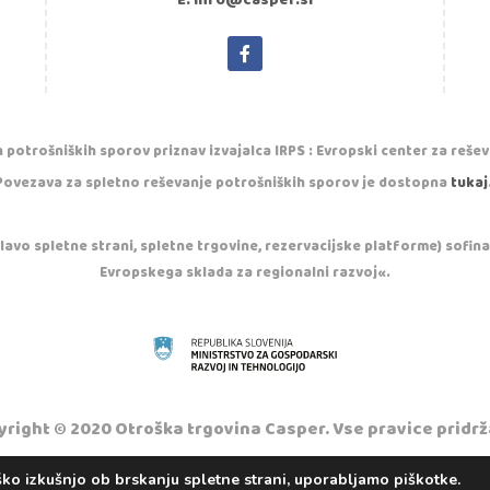
E: info@casper.si
 potrošniških sporov priznav izvajalca IRPS : Evropski center za reše
Povezava za spletno reševanje potrošniških sporov je dostopna
tukaj
vo spletne strani, spletne trgovine, rezervacijske platforme) sofinan
Evropskega sklada za regionalni razvoj«.
right © 2020 Otroška trgovina Casper. Vse pravice pridrž
Izdelava spletnih strani:
IDEA kreativni studio
ko izkušnjo ob brskanju spletne strani, uporabljamo piškotke.