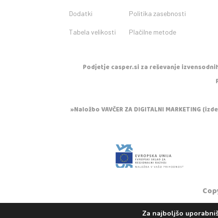
Dodatki
Politika zasebnosti
Tabela velikosti
Plačilne metode
Podjetje casper.si za reševanje izvensodnih
»Naložbo VAVČER ZA DIGITALNI MARKETING (izdela
Copy
Za najboljšo uporabniš