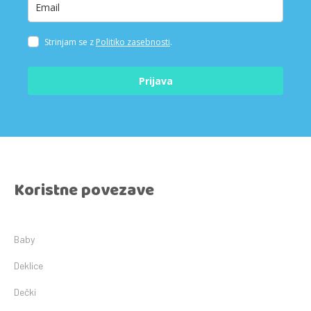
Strinjam se z
Politiko zasebnosti
.
Prijava
Koristne povezave
Baby
Deklice
Dečki