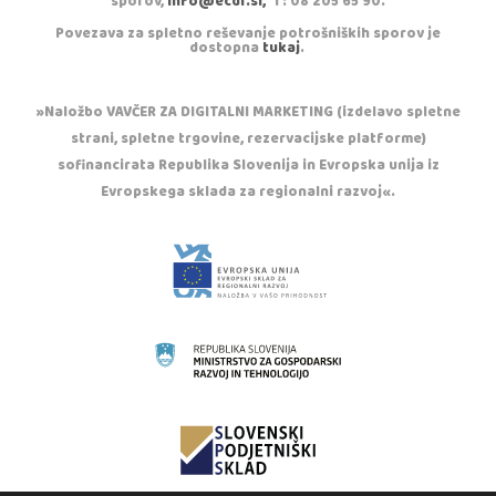
sporov,
info@ecdr.si,
T: 08 205 65 90.
Povezava za spletno reševanje potrošniških sporov je
dostopna
tukaj
.
»Naložbo VAVČER ZA DIGITALNI MARKETING (izdelavo spletne
strani, spletne trgovine, rezervacijske platforme)
sofinancirata Republika Slovenija in Evropska unija iz
Evropskega sklada za regionalni razvoj«.