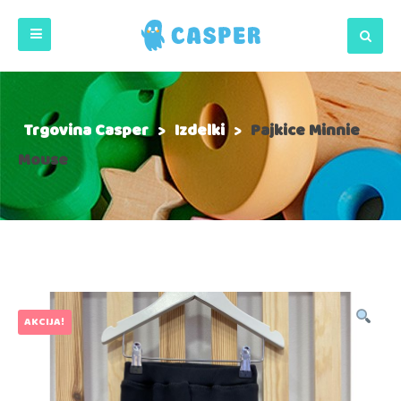
Trgovina Casper
>
Izdelki
>
Pajkice Minnie
Mouse
AKCIJA!