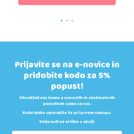
Prijavite se na e-novice in
pridobite kodo za 5%
popust!
Obveščali vas bomo o novostih in ekskluzivnih
ponudbah samo za vas.
Koda lahko uporabite že pri prvem nakupu.
Velja tudi za artikle v akciji.