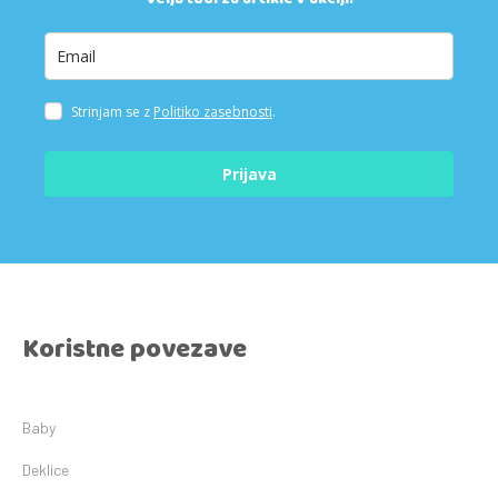
Strinjam se z
Politiko zasebnosti
.
Prijava
Koristne povezave
Baby
Deklice