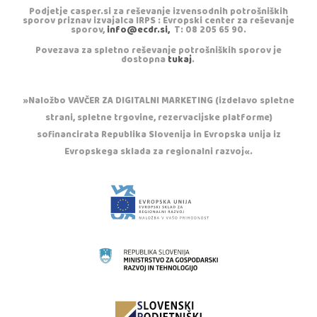
Podjetje casper.si za reševanje izvensodnih potrošniških
sporov priznav izvajalca IRPS : Evropski center za reševanje
sporov,
info@ecdr.si,
T: 08 205 65 90.
Povezava za spletno reševanje potrošniških sporov je
dostopna
tukaj
.
»Naložbo VAVČER ZA DIGITALNI MARKETING (izdelavo spletne
strani, spletne trgovine, rezervacijske platforme)
sofinancirata Republika Slovenija in Evropska unija iz
Evropskega sklada za regionalni razvoj«.