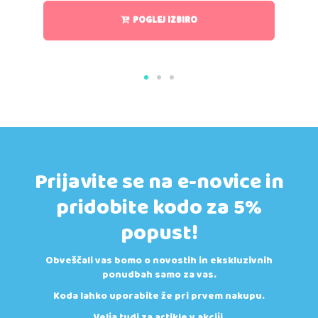
POGLEJ IZBIRO
Prijavite se na e-novice in
pridobite kodo za 5%
popust!
Obveščali vas bomo o novostih in ekskluzivnih
ponudbah samo za vas.
Koda lahko uporabite že pri prvem nakupu.
Velja tudi za artikle v akciji.