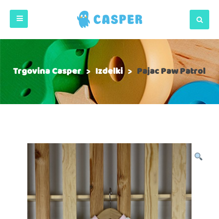
Trgovina Casper
>
Izdelki
>
Pajac Paw Patrol