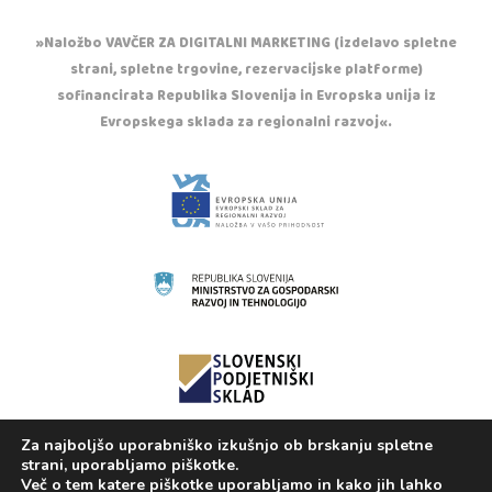
»Naložbo VAVČER ZA DIGITALNI MARKETING (izdelavo spletne
strani, spletne trgovine, rezervacijske platforme)
sofinancirata Republika Slovenija in Evropska unija iz
Evropskega sklada za regionalni razvoj«.
Za najboljšo uporabniško izkušnjo ob brskanju spletne
Copyright © 2020 Otroška trgovina Casper. Vse
strani, uporabljamo piškotke.
pravice pridržane.
Več o tem katere piškotke uporabljamo in kako jih lahko