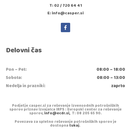
T: 02 / 720 64 41
E: info@casper.si
Delovni čas
Pon – Pet:
08:00 – 18:00
Sobota:
08:00 – 13:00
Nedelja in prazniki:
zaprto
Podjetje casper.si za reševanje izvensodnih potrošniških
sporov priznav izvajalca IRPS : Evropski center za reševanje
sporov,
info@ecdr.si,
T: 08 205 65 90.
Povezava za spletno reševanje potrošniških sporov je
dostopna
tukaj
.