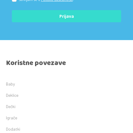
Prijava
Koristne povezave
Baby
Deklice
Dečki
Igrače
Dodatki