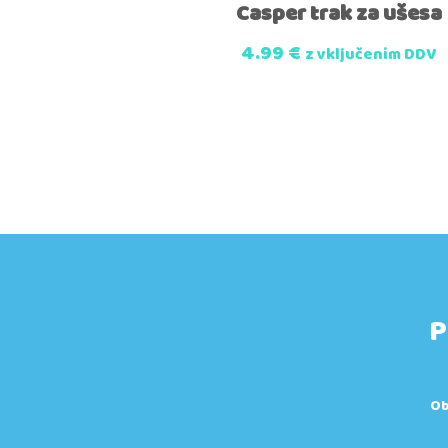
Casper trak za ušesa
4.99
€
z vključenim DDV
P
Ob