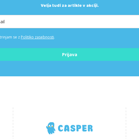
Velja tudi za artikle v akciji.
trinjam se z
Politiko zasebnosti
.
Prijava