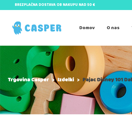
BREZPLAČNA DOSTAVA OB NAKUPU NAD 50 €
Domov
O nas
Trgovina Casper
>
Izdelki
>
Pajac Disney 101 Da