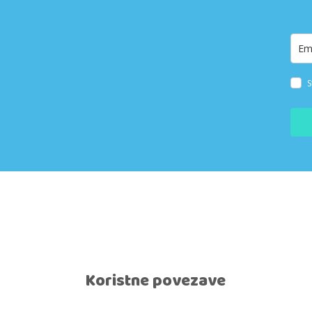
S
Koristne povezave