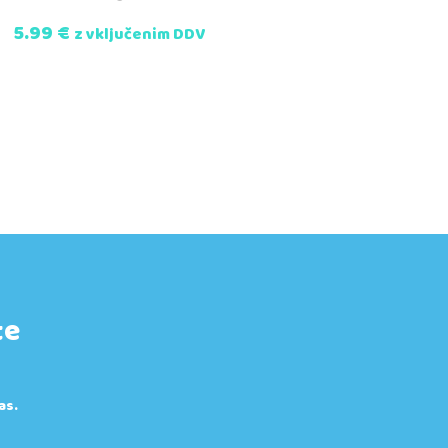
5.99
€
z vključenim DDV
te
as.