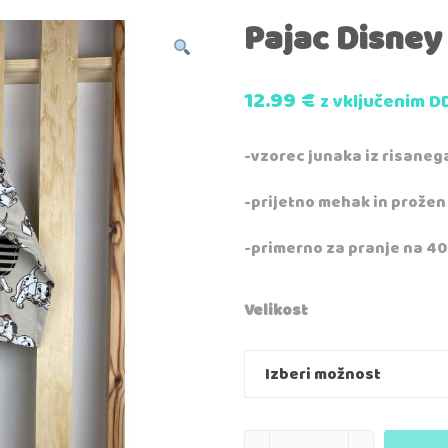
Pajac Disney
12.99
€
z vključenim D
-vzorec junaka iz risaneg
-prijetno mehak in prožen
-primerno za pranje na 40
Velikost