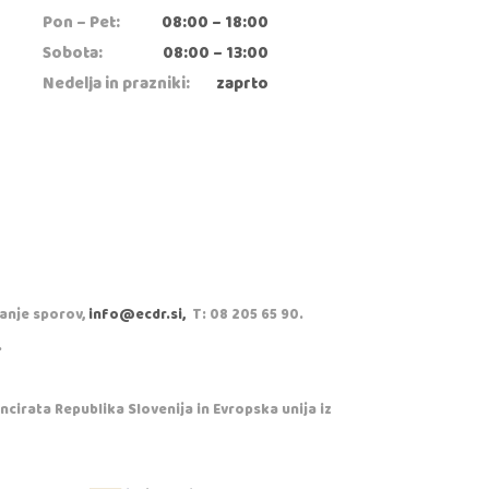
Pon – Pet:
08:00 – 18:00
Sobota:
08:00 – 13:00
Nedelja in prazniki:
zaprto
vanje sporov,
info@ecdr.si,
T: 08 205 65 90.
.
cirata Republika Slovenija in Evropska unija iz