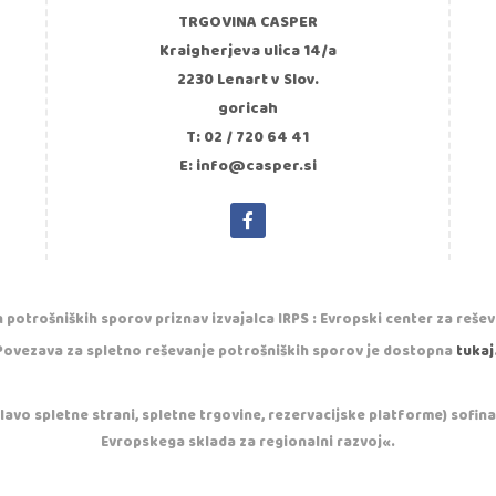
TRGOVINA CASPER
Kraigherjeva ulica 14/a
2230 Lenart v Slov.
goricah
T: 02 / 720 64 41
E: info@casper.si
 potrošniških sporov priznav izvajalca IRPS : Evropski center za reše
Povezava za spletno reševanje potrošniških sporov je dostopna
tukaj
vo spletne strani, spletne trgovine, rezervacijske platforme) sofinan
Evropskega sklada za regionalni razvoj«.