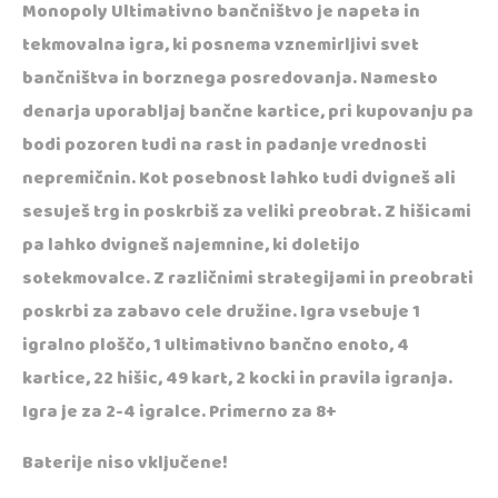
Monopoly Ultimativno bančništvo je napeta in
tekmovalna igra, ki posnema vznemirljivi svet
bančništva in borznega posredovanja. Namesto
denarja uporabljaj bančne kartice, pri kupovanju pa
bodi pozoren tudi na rast in padanje vrednosti
nepremičnin. Kot posebnost lahko tudi dvigneš ali
sesuješ trg in poskrbiš za veliki preobrat. Z hišicami
pa lahko dvigneš najemnine, ki doletijo
sotekmovalce. Z različnimi strategijami in preobrati
poskrbi za zabavo cele družine. Igra vsebuje 1
igralno ploščo, 1 ultimativno bančno enoto, 4
kartice, 22 hišic, 49 kart, 2 kocki in pravila igranja.
Igra je za 2-4 igralce. Primerno za 8+
Baterije niso vključene!