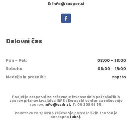
E: info@casper.si
Delovni čas
Pon – Pet:
08:00 – 18:00
Sobota:
08:00 – 13:00
Nedelja in prazniki:
zaprto
Podjetje casper.si za reševanje izvensodnih potrošniških
sporov priznav izvajalca IRPS : Evropski center za reševanje
sporov,
info@ecdr.si,
T: 08 205 65 90.
Povezava za spletno reševanje potrošniških sporov je
dostopna
tukaj
.