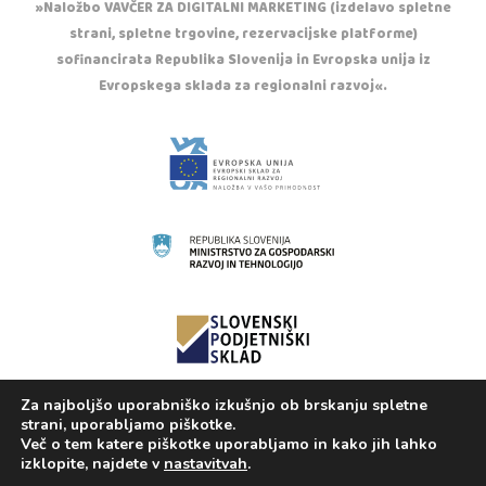
»Naložbo VAVČER ZA DIGITALNI MARKETING (izdelavo spletne
strani, spletne trgovine, rezervacijske platforme)
sofinancirata Republika Slovenija in Evropska unija iz
Evropskega sklada za regionalni razvoj«.
Za najboljšo uporabniško izkušnjo ob brskanju spletne
Copyright © 2020 Otroška trgovina Casper. Vse
strani, uporabljamo piškotke.
pravice pridržane.
Več o tem katere piškotke uporabljamo in kako jih lahko
izklopite, najdete v
nastavitvah
.