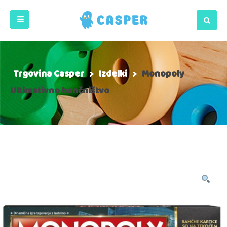
Trgovina Casper
>
Izdelki
>
Monopoly
Ultimativno bančništvo