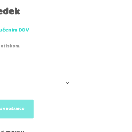
edek
jučenim DDV
potiskom.
J V KOŠARICO