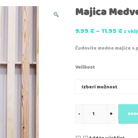
Majica Medv
9.99
€
–
11.95
€
z vkl
Čudovite modne majice s 
Velikost
DODA