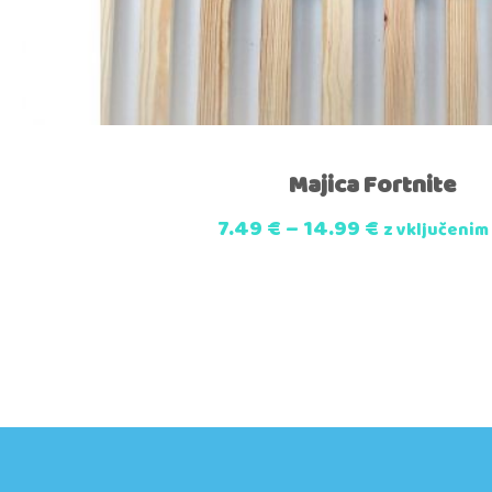
Majica Fortnite
7.49
€
–
14.99
€
z vključenim