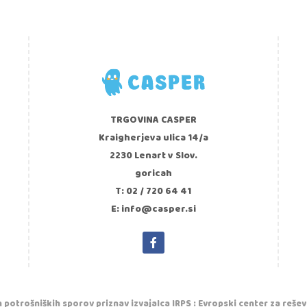
TRGOVINA CASPER
Kraigherjeva ulica 14/a
2230 Lenart v Slov.
goricah
T: 02 / 720 64 41
E: info@casper.si
 potrošniških sporov priznav izvajalca IRPS : Evropski center za reše