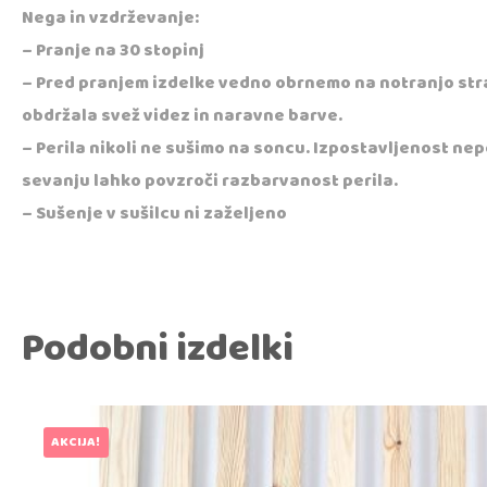
Nega in vzdrževanje:
– Pranje na 30 stopinj
– Pred pranjem izdelke vedno obrnemo na notranjo str
obdržala svež videz in naravne barve.
– Perila nikoli ne sušimo na soncu. Izpostavljenost 
sevanju lahko povzroči razbarvanost perila.
– Sušenje v sušilcu ni zaželjeno
Podobni izdelki
AKCIJA!