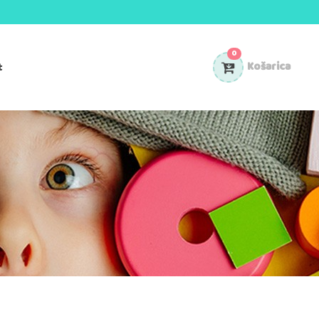
0
t
Košarica