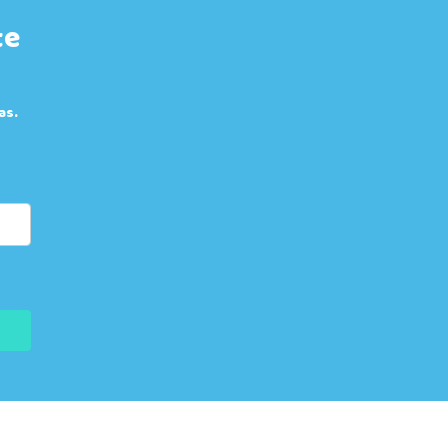
te
as.