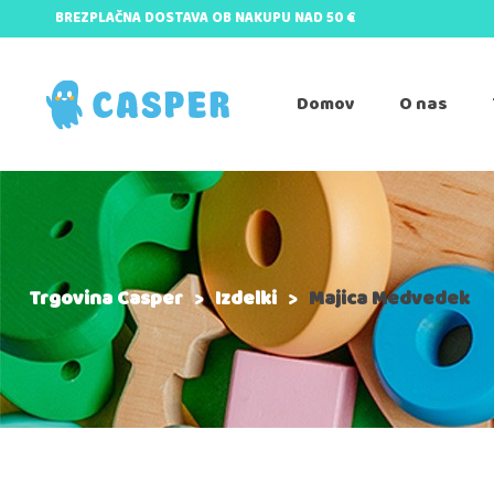
BREZPLAČNA DOSTAVA OB NAKUPU NAD 50 €
Domov
O nas
Trgovina Casper
>
Izdelki
>
Majica Medvedek