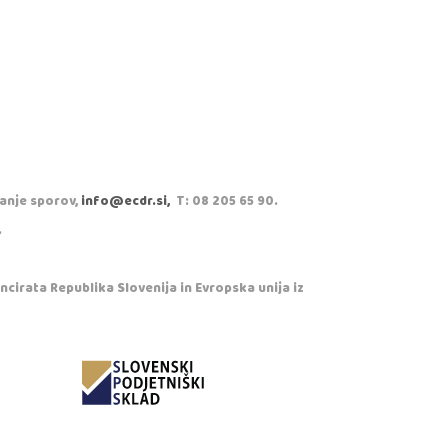
vanje sporov,
info@ecdr.si,
T: 08 205 65 90.
.
cirata Republika Slovenija in Evropska unija iz