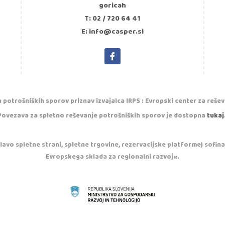
goricah
T: 02 / 720 64 41
E: info@casper.si
 potrošniških sporov priznav izvajalca IRPS : Evropski center za reše
Povezava za spletno reševanje potrošniških sporov je dostopna
tukaj
vo spletne strani, spletne trgovine, rezervacijske platforme) sofinan
Evropskega sklada za regionalni razvoj«.