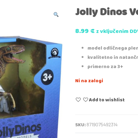
Jolly Dinos V
8.99
€
z vključenim DD
model odličnega plen
kvalitetno in natanč
primerno za 3+
Ni na zalogi
Add to wishlist
SKU:
8719075492314