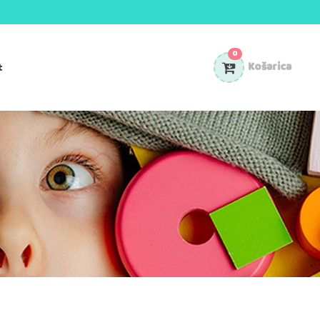
0
t
Košarica