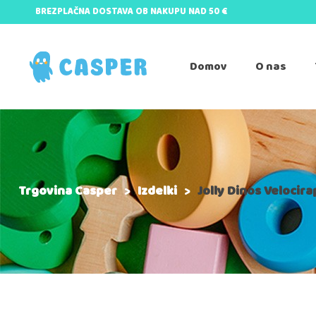
BREZPLAČNA DOSTAVA OB NAKUPU NAD 50 €
Domov
O nas
Trgovina Casper
>
Izdelki
>
Jolly Dinos Velocira