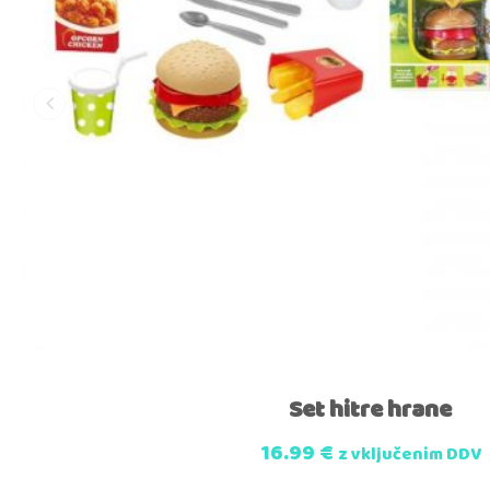
Set hitre hrane
16.99
€
z vključenim DDV