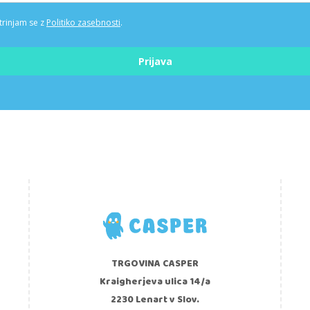
trinjam se z
Politiko zasebnosti
.
Prijava
TRGOVINA CASPER
Kraigherjeva ulica 14/a
2230 Lenart v Slov.