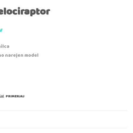
elociraptor
V
ilca
no narejen model
PRIMERJAJ