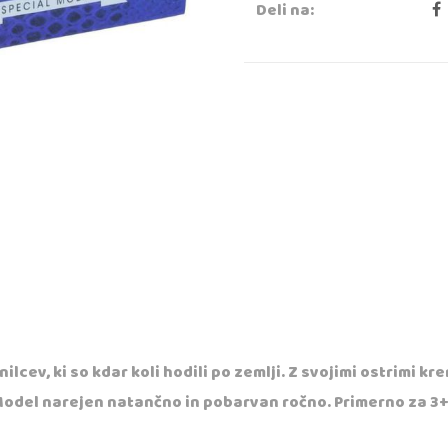
Deli na:
cev, ki so kdar koli hodili po zemlji. Z svojimi ostrimi kre
n. Model narejen natančno in pobarvan ročno. Primerno za 3