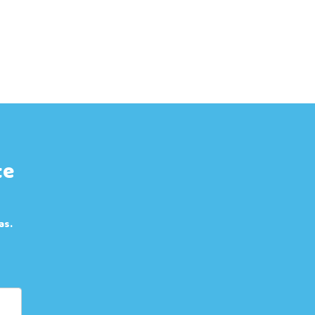
te
as.