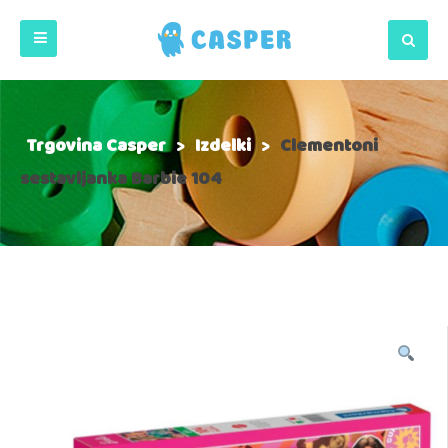
Trgovina Casper
>
Izdelki
>
Clementoni
sestavljanka Barbie 104