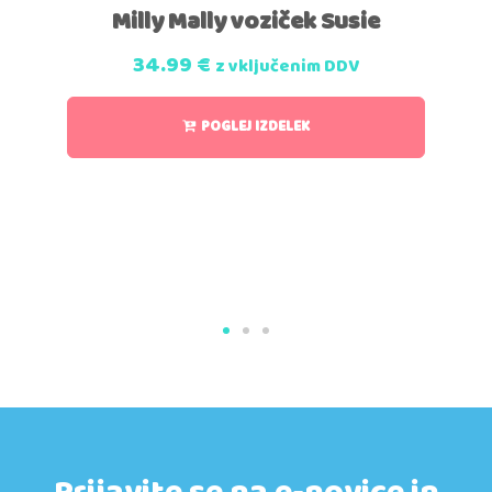
Milly Mally voziček Susie
34.99
€
z vključenim DDV
POGLEJ IZDELEK