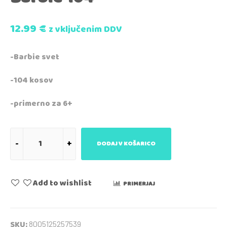
12.99
€
z vključenim DDV
-Barbie svet
-104 kosov
-primerno za 6+
DODAJ V KOŠARICO
Add to wishlist
PRIMERJAJ
SKU:
8005125257539