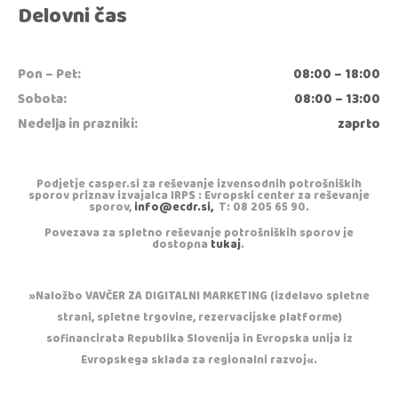
Delovni čas
Pon – Pet:
08:00 – 18:00
Sobota:
08:00 – 13:00
Nedelja in prazniki:
zaprto
Podjetje casper.si za reševanje izvensodnih potrošniških
sporov priznav izvajalca IRPS : Evropski center za reševanje
sporov,
info@ecdr.si,
T: 08 205 65 90.
Povezava za spletno reševanje potrošniških sporov je
dostopna
tukaj
.
»Naložbo VAVČER ZA DIGITALNI MARKETING (izdelavo spletne
strani, spletne trgovine, rezervacijske platforme)
sofinancirata Republika Slovenija in Evropska unija iz
Evropskega sklada za regionalni razvoj«.