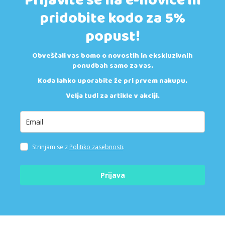
Prijavite se na e-novice in
pridobite kodo za 5%
popust!
Obveščali vas bomo o novostih in ekskluzivnih
ponudbah samo za vas.
Koda lahko uporabite že pri prvem nakupu.
Velja tudi za artikle v akciji.
Strinjam se z
Politiko zasebnosti
.
Prijava