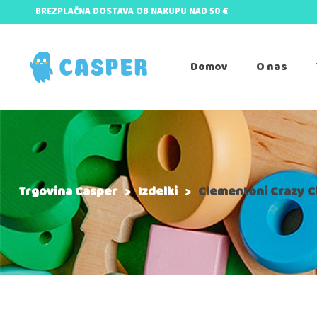
BREZPLAČNA DOSTAVA OB NAKUPU NAD 50 €
Domov
O nas
Trgovina Casper
>
Izdelki
>
Clementoni Crazy C