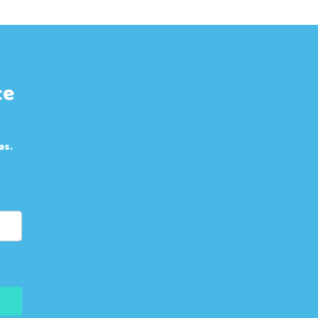
te
as.