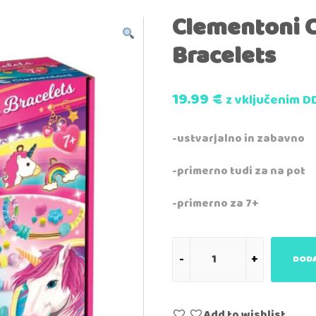
Clementoni C
Bracelets
19.99
€
z vključenim D
-ustvarjalno in zabavno
-primerno tudi za na pot
-primerno za 7+
DODA
Add to wishlist