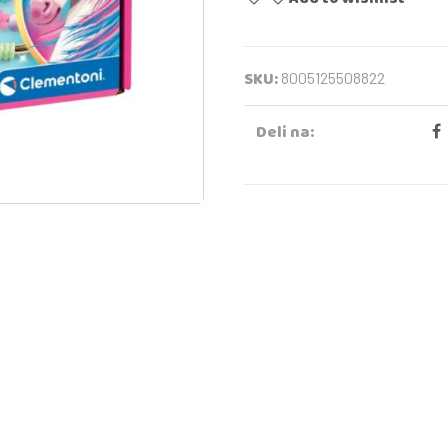
SKU:
8005125508822
Deli na: