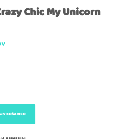
razy Chic My Unicorn
DV
J V KOŠARICO
PRIMERJAJ