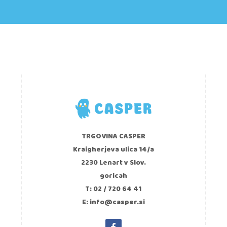
TRGOVINA CASPER
Kraigherjeva ulica 14/a
2230 Lenart v Slov.
goricah
T: 02 / 720 64 41
E: info@casper.si