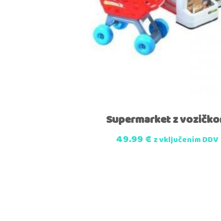
Supermarket z vozičk
49.99
€
z vključenim DDV