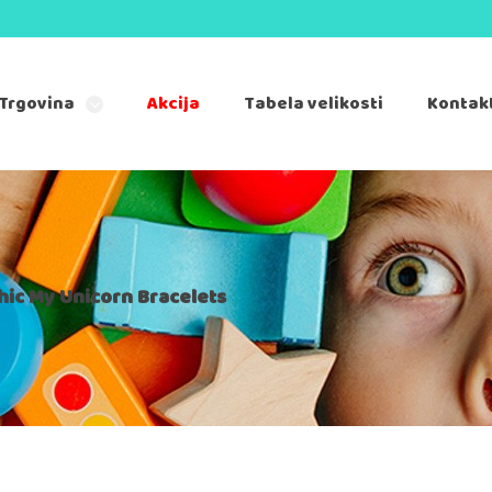
Trgovina
Akcija
Tabela velikosti
Kontak
hic My Unicorn Bracelets