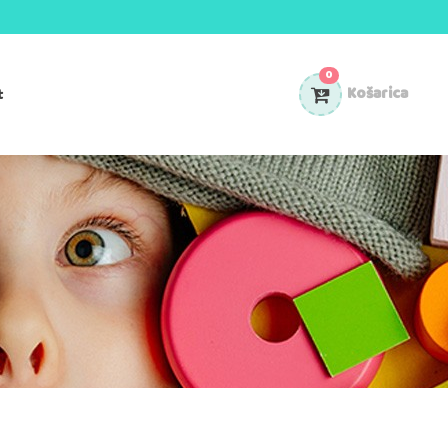
0
t
Košarica