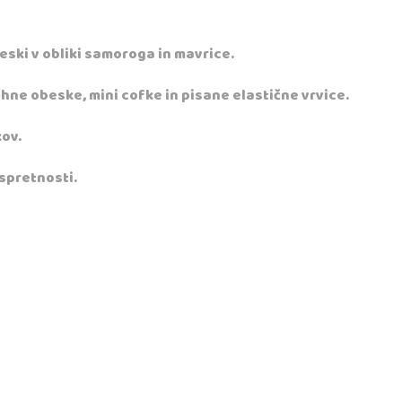
eski v obliki samoroga in mavrice.
hne obeske, mini cofke in pisane elastične vrvice.
ov.
 spretnosti.