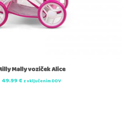
illy Mally voziček Alice
49.99
€
z vključenim DDV