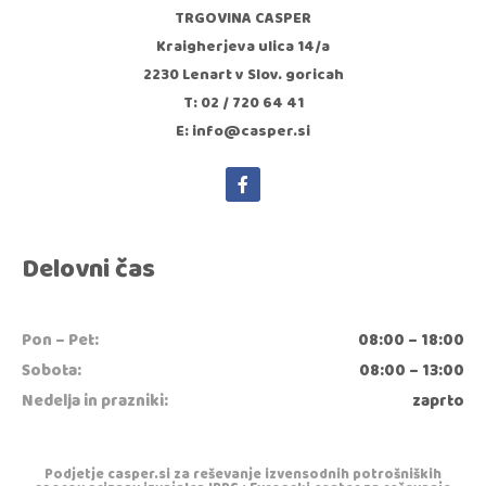
TRGOVINA CASPER
Kraigherjeva ulica 14/a
2230 Lenart v Slov. goricah
T: 02 / 720 64 41
E: info@casper.si
Delovni čas
Pon – Pet:
08:00 – 18:00
Sobota:
08:00 – 13:00
Nedelja in prazniki:
zaprto
Podjetje casper.si za reševanje izvensodnih potrošniških