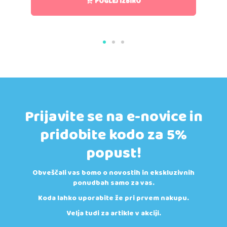
POGLEJ IZBIRO
Prijavite se na e-novice in
pridobite kodo za 5%
popust!
Obveščali vas bomo o novostih in ekskluzivnih
ponudbah samo za vas.
Koda lahko uporabite že pri prvem nakupu.
Velja tudi za artikle v akciji.