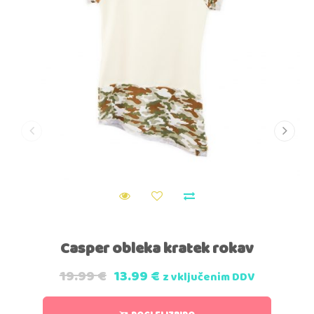
Casper obleka kratek rokav
19.99
€
13.99
€
z vključenim DDV