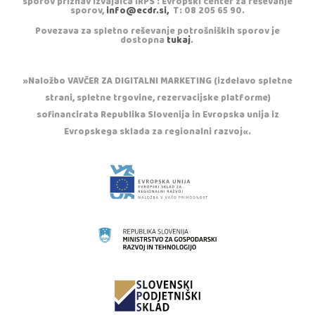
sporov priznav izvajalca IRPS : Evropski center za reševanje
sporov,
info@ecdr.si,
T: 08 205 65 90.
Povezava za spletno reševanje potrošniških sporov je
dostopna
tukaj
.
»Naložbo VAVČER ZA DIGITALNI MARKETING (izdelavo spletne
strani, spletne trgovine, rezervacijske platforme)
sofinancirata Republika Slovenija in Evropska unija iz
Evropskega sklada za regionalni razvoj«.