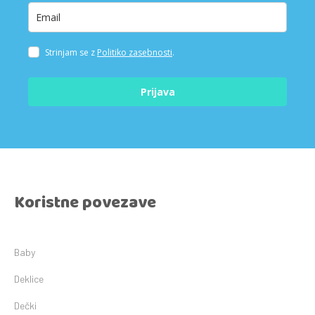
Strinjam se z
Politiko zasebnosti
.
Prijava
Koristne povezave
Baby
Deklice
Dečki