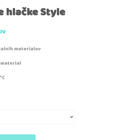
e hlačke Style
DV
okalnih materialov
 material
*C