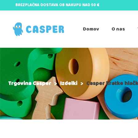
BREZPLAČNA DOSTAVA OB NAKUPU NAD 50 €
Domov
O nas
Trgovina Casper
>
Izdelki
>
Casper kratke hlačk