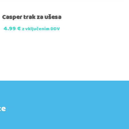
Casper trak za ušesa
4.99
€
z vključenim DDV
te