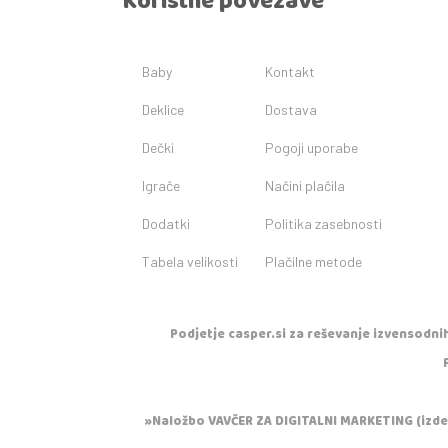
Koristne povezave
Baby
Kontakt
Deklice
Dostava
Dečki
Pogoji uporabe
Igrače
Načini plačila
Dodatki
Politika zasebnosti
Tabela velikosti
Plačilne metode
Podjetje casper.si za reševanje izvensodnih
»Naložbo VAVČER ZA DIGITALNI MARKETING (izdela