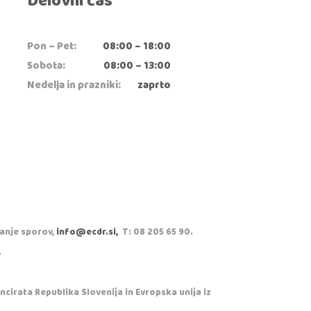
Delovni čas
Pon – Pet:
08:00 – 18:00
Sobota:
08:00 – 13:00
Nedelja in prazniki:
zaprto
vanje sporov,
info@ecdr.si,
T: 08 205 65 90.
.
cirata Republika Slovenija in Evropska unija iz