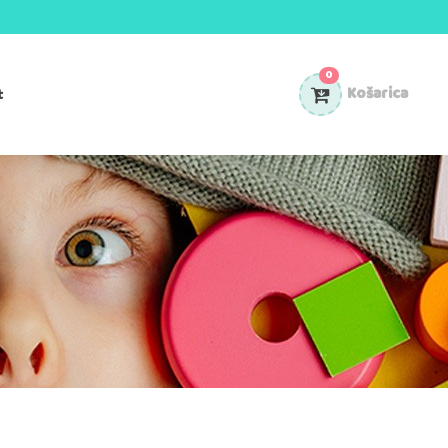
0
t
Košarica