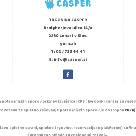
TRGOVINA CASPER
Kraigherjeva ulica 14/a
2230 Lenart v Slov.
goricah
T: 02 / 720 64 41
E: info@casper.si
 potrošniških sporov priznav izvajalca IRPS : Evropski center za reše
Povezava za spletno reševanje potrošniških sporov je dostopna
tukaj
vo spletne strani, spletne trgovine, rezervacijske platforme) sofinan
Evropskega sklada za regionalni razvoj«.