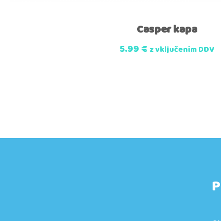
Casper kapa
5.99
€
z vključenim DDV
P