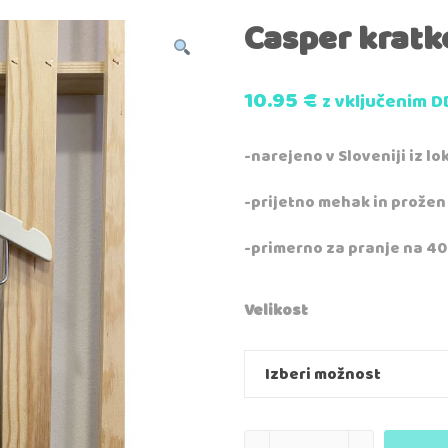
Casper kratk
10.95
€
z vključenim D
-narejeno v Sloveniji iz l
-prijetno mehak in prožen
-primerno za pranje na 40
Velikost