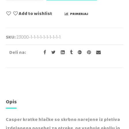
Add to wishlist
PRIMERJAJ
SKU:
23000-1-1-1-1-1-1-1-1-1-1
Deli na:
Opis
Casper kratke hlačke so skrbno narejene iz pletiva
izdelanega posebej za otroke, ne vsebuje okolju in