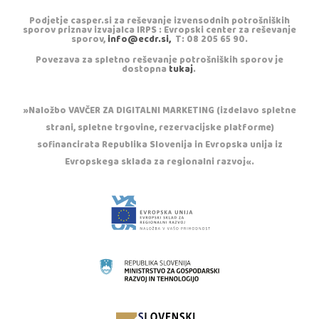
Podjetje casper.si za reševanje izvensodnih potrošniških
sporov priznav izvajalca IRPS : Evropski center za reševanje
sporov,
info@ecdr.si,
T: 08 205 65 90.
Povezava za spletno reševanje potrošniških sporov je
dostopna
tukaj
.
»Naložbo VAVČER ZA DIGITALNI MARKETING (izdelavo spletne
strani, spletne trgovine, rezervacijske platforme)
sofinancirata Republika Slovenija in Evropska unija iz
Evropskega sklada za regionalni razvoj«.