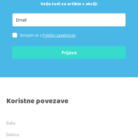
Velja tudi za artikle v akciji.
Strinjam se z
Politiko zasebnosti
.
Prijava
Koristne povezave
Baby
Deklice