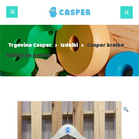
Trgovina Casper
>
Izdelki
>
Casper kratke
hlačke na patent