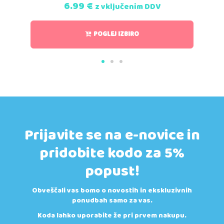
6.99
€
z vključenim DDV
POGLEJ IZBIRO
Prijavite se na e-novice in
pridobite kodo za 5%
popust!
Obveščali vas bomo o novostih in ekskluzivnih
ponudbah samo za vas.
Koda lahko uporabite že pri prvem nakupu.