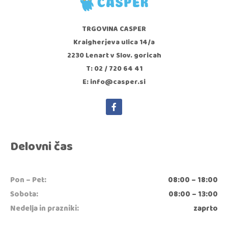
TRGOVINA CASPER
Kraigherjeva ulica 14/a
2230 Lenart v Slov. goricah
T: 02 / 720 64 41
E: info@casper.si
Delovni čas
Pon – Pet:
08:00 – 18:00
Sobota:
08:00 – 13:00
Nedelja in prazniki:
zaprto