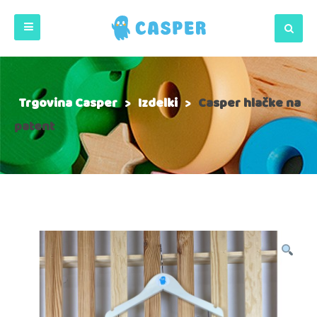
Trgovina Casper
>
Izdelki
>
Casper hlačke na
patent