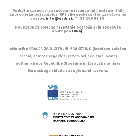
Podjetje casper.si za reševanje izvensodnih potrošniških
sporov priznav izvajalca IRPS : Evropski center za reševanje
sporov,
info@ecdr.si,
T: 08 205 65 90.
Povezava za spletno reševanje potrošniških sporov je
dostopna
tukaj
.
»Naložbo VAVČER ZA DIGITALNI MARKETING (izdelavo spletne
strani, spletne trgovine, rezervacijske platforme)
sofinancirata Republika Slovenija in Evropska unija iz
Evropskega sklada za regionalni razvoj«.