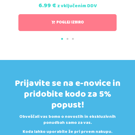
6.99
€
z vključenim DDV
POGLEJ IZBIRO
Prijavite se na e-novice in
pridobite kodo za 5%
popust!
Obveščali vas bomo o novostih in ekskluzivnih
ponudbah samo za vas.
Koda lahko uporabite že pri prvem nakupu.